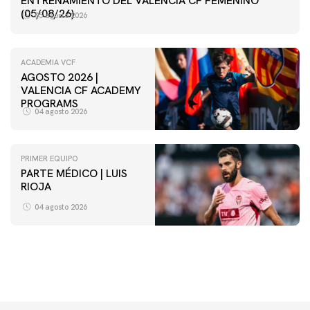
ENTRENAMIENTO DEL VALENCIA CF FEMENINO
(05/08/26)
05 agosto 2026
ACADEMIA VCF
AGOSTO 2026 |
VALENCIA CF ACADEMY
PROGRAMS
04 agosto 2026
PRIMER EQUIPO
PARTE MÉDICO | LUIS
VCF FEMENINO
RIOJA
ENTRENAMIENTO DEL VALENCIA CF FEMENINO
(04/08/26)
04 agosto 2026
04 agosto 2026