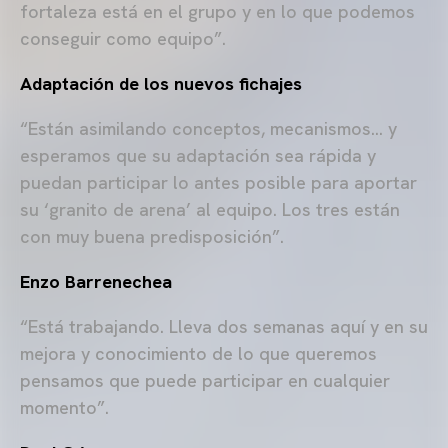
fortaleza está en el grupo y en lo que podemos
conseguir como equipo”.
Adaptación de los nuevos fichajes
“Están asimilando conceptos, mecanismos… y
esperamos que su adaptación sea rápida y
puedan participar lo antes posible para aportar
su ‘granito de arena’ al equipo. Los tres están
con muy buena predisposición”.
Enzo Barrenechea
“Está trabajando. Lleva dos semanas aquí y en su
mejora y conocimiento de lo que queremos
pensamos que puede participar en cualquier
momento”.