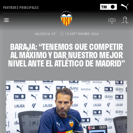
PARTNERS PRINCIPALES
VALENCIA CF
13 SEPTIEMBRE 2024
BARAJA: “TENEMOS QUE COMPETIR
AL MÁXIMO Y DAR NUESTRO MEJOR
NIVEL ANTE EL ATLÉTICO DE MADRID”