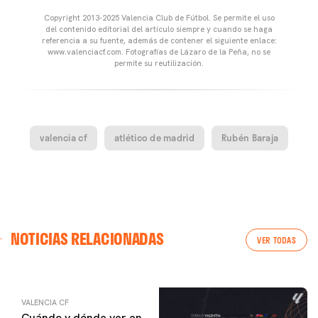
Copyright 2013-2025 Valencia Club de Fútbol. Se permite el uso
del contenido editorial del artículo siempre y cuando se haga
referencia a su fuente, además de contener el siguiente enlace:
www.valenciacf.com. Fotografías de Lázaro de la Peña, no se
permite su reutilización.
valencia cf
atlético de madrid
Rubén Baraja
VALENCIA CF
NOTICIAS RELACIONADAS
ENTRENAMIENTO DEL VALENCIA CF 04/03/26
VER TODAS
04 marzo 2026
VALENCIA CF
Cuándo y dónde ver en