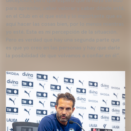
decepción, pero que espero que le haya servido
para aprender, saber valorar y saber dónde está,
en el Club en el que está y lo importante que es
aquí hacer las cosas bien, por lo menos mientras
yo esté. Esta es mi percepción de la situación.
Pero es verdad que hay una segunda parte que
es que yo creo en las personas y hay que darle
la posibilidad de que volvamos a confiar en él”.