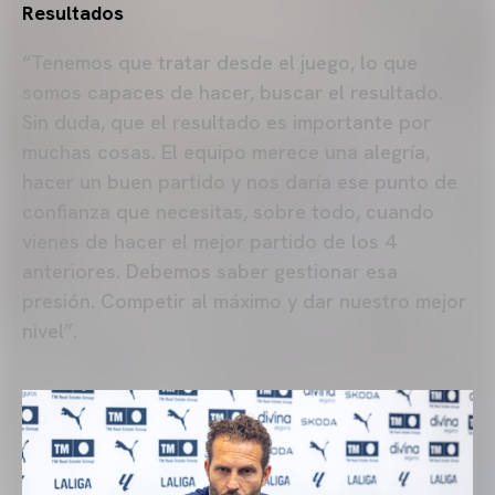
Resultados
“Tenemos que tratar desde el juego, lo que
somos capaces de hacer, buscar el resultado.
Sin duda, que el resultado es importante por
muchas cosas. El equipo merece una alegría,
hacer un buen partido y nos daría ese punto de
confianza que necesitas, sobre todo, cuando
vienes de hacer el mejor partido de los 4
anteriores. Debemos saber gestionar esa
presión. Competir al máximo y dar nuestro mejor
nivel”.