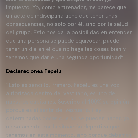
impuesto. Yo, como entrenador, me parece que
un acto de indisciplina tiene que tener unas
consecuencias, no solo por él, sino por la salud
del grupo. Esto nos da la posibilidad en entender
que una persona se puede equivocar, puede
tener un día en el que no haga las cosas bien y
tenemos que darle una segunda oportunidad”.
Declaraciones Pepelu
“Esto es sencillo. Primero, Pepelu es una voz
autorizada dentro del vestuario, es uno de
nuestros capitanes. Suscribo al 100% su opinión
porque es el sentir del vestuario. Hay
determinadas cosas que no se pueden hacer, ya
no solamente por la situación deportiva que
tenemos en este momento, sino porque debemos