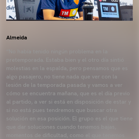
Almeida
“No había tenido ningún problema en la
pretemporada. Estaba bien y el otro día sintió
molestias en la espalda, pero pensamos que es
algo pasajero, no tiene nada que ver con la
lesión de la temporada pasada y vamos a ver
cómo se encuentra mañana, que es el día previo
al partido, a ver si está en disposición de estar y
si no está pues tendremos que buscar otra
solución en esa posición. El grupo es el que tiene
que dar soluciones cuando tenemos bajas,
momentos de dificultad, como el que tenemos