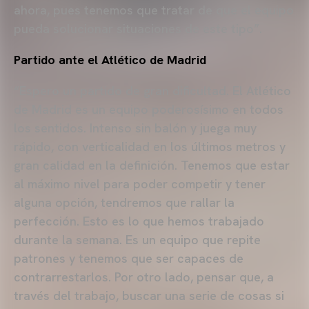
ahora, pues tenemos que tratar de que el equipo
pueda solucionar situaciones de este tipo”.
Partido ante el Atlético de Madrid
“Espero un partido de gran dificultad. El Atlético
de Madrid es un equipo poderosísimo en todos
los sentidos. Intenso sin balón y juega muy
rápido, con verticalidad en los últimos metros y
gran calidad en la definición. Tenemos que estar
al máximo nivel para poder competir y tener
alguna opción, tendremos que rallar la
perfección. Esto es lo que hemos trabajado
durante la semana. Es un equipo que repite
patrones y tenemos que ser capaces de
contrarrestarlos. Por otro lado, pensar que, a
través del trabajo, buscar una serie de cosas si