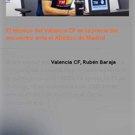
El técnico del Valencia CF en la previa del
encuentro ante el Atlético de Madrid
El entrenador del
Valencia CF, Rubén Baraja
, ha
comparecido en rueda de prensa en la previa de
la quinta jornada de LALIGA EA Sports 24-25 del
domingo, 15 de septiembre a las 21:00 horas,
ante el Atlético de Madrid en el Cívitas
Metropolitano.