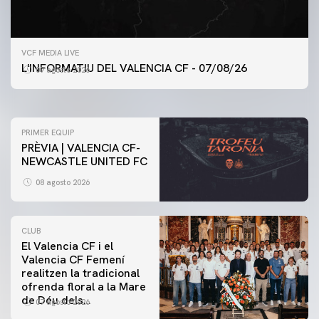
PRIMER EQUIP
VCF MEDIA LIVE
ENTRENAMENT DEL VALENCIA CF 7/8/2026
L'INFORMATIU DEL VALENCIA CF - 07/08/26
07 agosto 2026
07 agosto 2026
PRIMER EQUIP
PRÈVIA | VALENCIA CF-
NEWCASTLE UNITED FC
08 agosto 2026
CLUB
El Valencia CF i el
Valencia CF Femení
realitzen la tradicional
ofrenda floral a la Mare
de Déu dels
07 agosto 2026
Desamparats