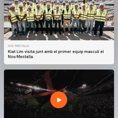
NOU MESTALLA
Kiat Lim visita junt amb el primer equip masculí el
Nou Mestalla
07 agosto 2026