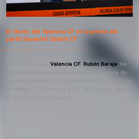
El tècnic del Valencia CF en la prèvia del
partit davantel Getafe CF
L'entrenador del
Valencia CF
,
Rubén Baraja
, ha
comparegut en roda de premsa en la prèvia de
l'onzena jornada de LALIGA EA SPORTS 24-25 del
diumenge, 27 d'octubre a les 16:15 hores, davant
el Getafe CF al Coliseum.