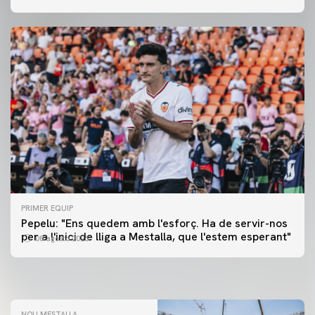
PRIMER EQUIP
PRIMER EQUIP
Pepelu: "Ens quedem amb l'esforç. Ha de servir-nos
📸 #ValenciaNUFC
PRIMER EQUIP
per a l'inici de lliga a Mestalla, que l'estem esperant"
08 agosto 2026
MESTALLA 📍
08 agosto 2026
08 agosto 2026
NOU MESTALLA