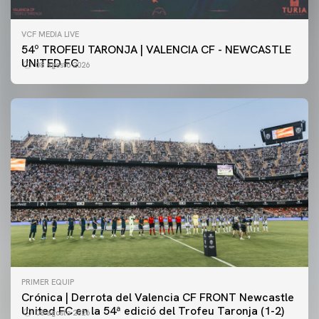
VCF MEDIA LIVE
54º TROFEU TARONJA | VALENCIA CF - NEWCASTLE
UNITED FC
08 agosto 2026
PRIMER EQUIP
Crónica | Derrota del Valencia CF FRONT Newcastle
United FC en la 54ª edició del Trofeu Taronja (1-2)
08 agosto 2026