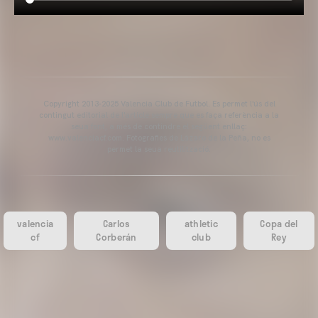
Copyright 2013-2025 Valencia Club de Futbol. Es permet l'ús del
contingut editorial de l'article sempre que es faça referència a la
seua font, a més de contindre el següent enllaç:
www.valenciacf.com. Fotografies de Lázaro de la Peña, no es
permet la seua reutilització.
valencia
Carlos
athletic
Copa del
cf
Corberán
club
Rey