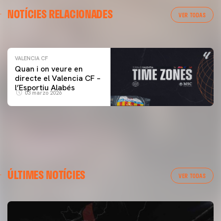
VALENCIA CF
NOTÍCIES RELACIONADES
ENTRENAMENT DEL VALENCIA CF 04/03/26
VER TODAS
04 marzo 2026
VALENCIA CF
Quan i on veure en
directe el Valencia CF –
l’Esportiu Alabés
03 marzo 2026
ÚLTIMES NOTÍCIES
VER TODAS