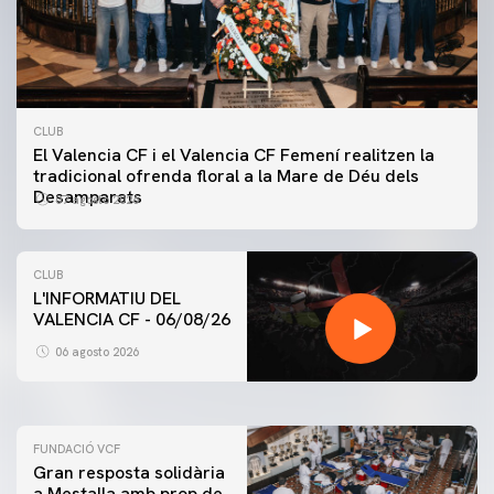
CLUB
El Valencia CF i el Valencia CF Femení realitzen la
tradicional ofrenda floral a la Mare de Déu dels
Desamparats
07 agosto 2026
CLUB
L'INFORMATIU DEL
VALENCIA CF - 06/08/26
PRIMER EQUIP
ENTRENAMENT DEL VALENCIA CF 6/8/2026
06 agosto 2026
06 agosto 2026
FUNDACIÓ VCF
Gran resposta solidària
a Mestalla amb prop de