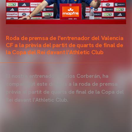
Roda de premsa de l'entrenador del Valencia
CF a la prèvia del partit de quarts de final de
la Copa del Rei davant l'Athletic Club
El nostre entrenador, Carlos Corberán, ha
comparegut este dimarts a la roda de premsa
prèvia al partit de quarts de final de la Copa del
Rei davant l'Athletic Club.