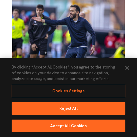
By clicking “Accept All Cookies”, you agree to the storing
VALENCIA CF
of cookies on your device to enhance site navigation,
Corberán: “Somos el Valencia CF y sabemos
analyze site usage, and assist in our marketing efforts.
de la exigencia y lo que representamos y
cuando no lo hacemos, nos quedamos muy
dolidos”
Cookies Settings
03 enero 2026
Reject All
Accept All Cookies