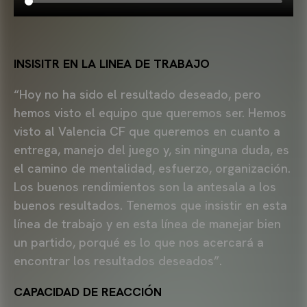
INSISITR EN LA LINEA DE TRABAJO
“Hoy no ha sido el resultado deseado, pero
hemos visto el equipo que queremos ser. Hemos
visto al Valencia CF que queremos en cuanto a
entrega, manejo del juego y, sin ninguna duda, es
el camino de mentalidad, esfuerzo, organización.
Los buenos rendimientos son la antesala a los
buenos resultados. Tenemos que insistir en esta
línea de trabajo y en esta línea de manejar bien
un partido, porqué es lo que nos acercará a
encontrar los resultados deseados”.
CAPACIDAD DE REACCIÓN