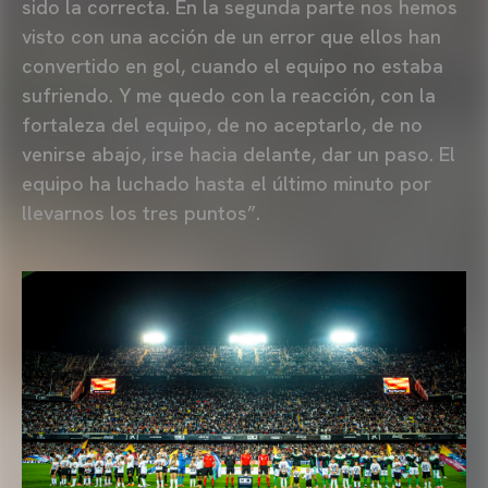
sido la correcta. En la segunda parte nos hemos
visto con una acción de un error que ellos han
convertido en gol, cuando el equipo no estaba
sufriendo. Y me quedo con la reacción, con la
fortaleza del equipo, de no aceptarlo, de no
venirse abajo, irse hacia delante, dar un paso. El
equipo ha luchado hasta el último minuto por
llevarnos los tres puntos”.