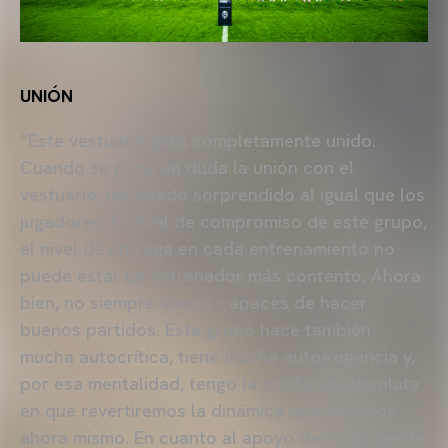
UNIÓN
“Este vestuario está completamente unido.
Cuando se pone en duda la unión con el
vestuario, me quedo sorprendido al igual que los
jugadores. El nivel de compromiso de este grupo,
el nivel de entrega en cada entrenamiento no
puede estar un entrenador más contento. Ahora
bien, no siempre somos capaces de hacer
buenos partidos. Este grupo hace también
mucha autocrítica, tiene mucha autoexigencia y,
por esa mentalidad, tengo la confianza absoluta
en que revertiremos la dinámica que tenemos
ahora mismo. En cuanto al apoyo del club, siento