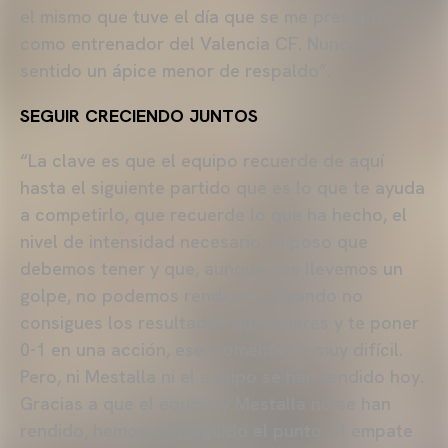
el mismo que tuve el día que se me presentó
como entrenador del Valencia CF. Nunca he
sentido un ápice menor de respaldo”.
SEGUIR CRECIENDO JUNTOS
“La clave es que el equipo recuerde de aquí
hasta el siguiente partido que es lo que te ayuda
a competirlo, que recuerde lo que ha hecho, el
nivel de intensidad necesario, el poso que
debemos tener y que, aunque nos llevemos un
golpe, no podemos rendirnos. Cuando no
consigues los resultados que quieres y te poner
0-1 en una acción, ese momento es muy difícil.
Pero, ni Mestalla ni el equipo se han rendido hoy.
Gracias a que el equipo y Mestalla no se han
rendido, hemos conseguido el punto. El empate