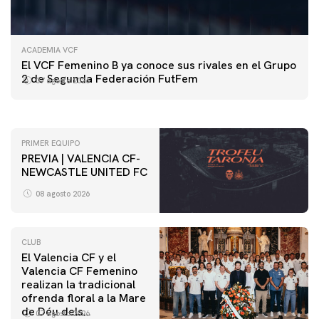
ACADEMIA VCF
PRIMER EQUIPO
El VCF Femenino B ya conoce sus rivales en el Grupo
ENTRENAMIENTO DEL VALENCIA CF 7/8/2026
2 de Segunda Federación FutFem
07 agosto 2026
07 agosto 2026
PRIMER EQUIPO
PREVIA | VALENCIA CF-
NEWCASTLE UNITED FC
08 agosto 2026
CLUB
El Valencia CF y el
Valencia CF Femenino
realizan la tradicional
ofrenda floral a la Mare
de Déu dels
07 agosto 2026