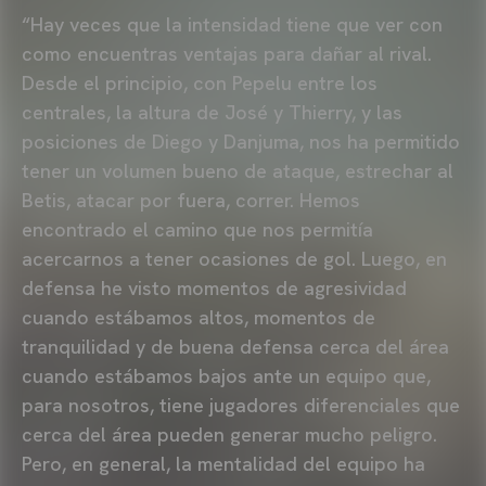
“Hay veces que la intensidad tiene que ver con
como encuentras ventajas para dañar al rival.
Desde el principio, con Pepelu entre los
centrales, la altura de José y Thierry, y las
posiciones de Diego y Danjuma, nos ha permitido
tener un volumen bueno de ataque, estrechar al
Betis, atacar por fuera, correr. Hemos
encontrado el camino que nos permitía
acercarnos a tener ocasiones de gol. Luego, en
defensa he visto momentos de agresividad
cuando estábamos altos, momentos de
tranquilidad y de buena defensa cerca del área
cuando estábamos bajos ante un equipo que,
para nosotros, tiene jugadores diferenciales que
cerca del área pueden generar mucho peligro.
Pero, en general, la mentalidad del equipo ha