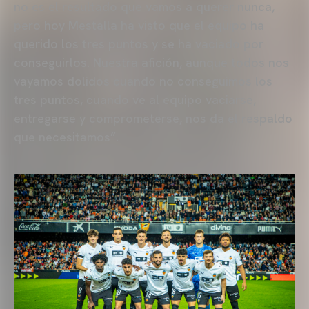
no es el resultado que vamos a querer nunca,
pero hoy Mestalla ha visto que el equipo ha
querido los tres puntos y se ha vaciado por
conseguirlos. Nuestra afición, aunque todos nos
vayamos dolidos cuando no conseguimos los
tres puntos, cuando ve al equipo vaciarse,
entregarse y comprometerse, nos da el respaldo
que necesitamos”.