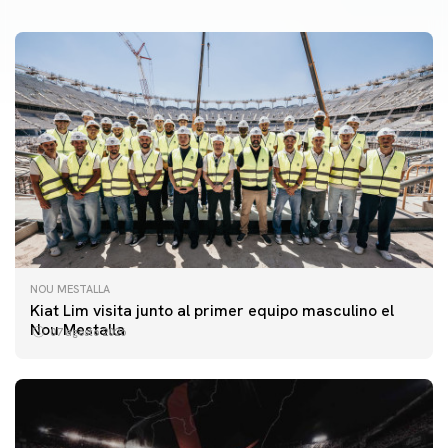
NOU MESTALLA
Kiat Lim visita junto al primer equipo masculino el
Nou Mestalla
07 agosto 2026