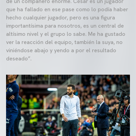
de un compañero enorme. César es un jugador
que ha fallado en ese pase como lo podía haber
hecho cualquier jugador, pero es una figura
importantísima para nosotros, es un central de
altísimo nivel y el grupo lo sabe. Me ha gustado
ver la reacción del equipo, también la suya, no
viniéndose abajo y yendo a por el resultado
deseado”.