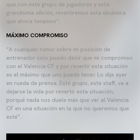
que con este grupo de jugadores y esta
grandísima afición, revertiremos esta dinámica
que ahora tenemos”.
MÁXIMO COMPROMISO
“A cualquier rumor sobre mi posición de
entrenador solo puedo decir que mi compromiso
con el Valencia CF y por revertir esta situación
es el máximo que uno puede tener. Lo dije ayer
en rueda de prensa. Este grupo, este staff, va a
dejarse la vida por revertir esta situación,
porqué nada nos duele más que ver al Valencia
CF en una situación en la que no queremos que
esté”.