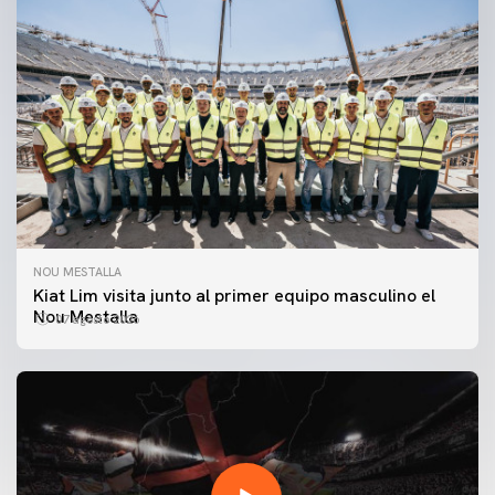
NOU MESTALLA
Kiat Lim visita junto al primer equipo masculino el
Nou Mestalla
07 agosto 2026