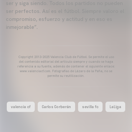
ser y siga siendo. Todos los partidos no pueden
ser perfectos. Así es el fútbol. Siempre valoro el
compromiso, esfuerzo y actitud y en eso es
inmejorable”.
Copyright 2013-2025 Valencia Club de Fútbol. Se permite el uso
del contenido editorial del artículo siempre y cuando se haga
referencia a su fuente, además de contener el siguiente enlace:
www.valenciacf.com. Fotografías de Lázaro de la Peña, no se
permite su reutilización.
valencia cf
Carlos Corberán
sevilla fc
LaLiga