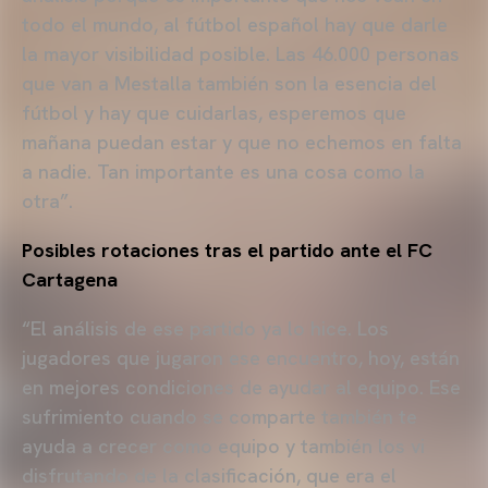
todo el mundo, al fútbol español hay que darle
la mayor visibilidad posible. Las 46.000 personas
que van a Mestalla también son la esencia del
fútbol y hay que cuidarlas, esperemos que
mañana puedan estar y que no echemos en falta
a nadie. Tan importante es una cosa como la
otra”.
Posibles rotaciones tras el partido ante el FC
Cartagena
“El análisis de ese partido ya lo hice. Los
jugadores que jugaron ese encuentro, hoy, están
en mejores condiciones de ayudar al equipo. Ese
sufrimiento cuando se comparte también te
ayuda a crecer como equipo y también los vi
disfrutando de la clasificación, que era el