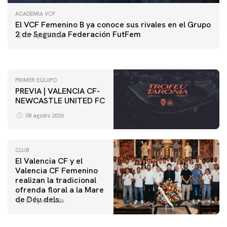
ACADEMIA VCF
PRIMER EQUIPO
El VCF Femenino B ya conoce sus rivales en el Grupo
ENTRENAMIENTO DEL VALENCIA CF 7/8/2026
2 de Segunda Federación FutFem
07 agosto 2026
07 agosto 2026
PRIMER EQUIPO
PREVIA | VALENCIA CF-
NEWCASTLE UNITED FC
08 agosto 2026
CLUB
El Valencia CF y el
Valencia CF Femenino
realizan la tradicional
ofrenda floral a la Mare
de Déu dels
07 agosto 2026
Desamparats