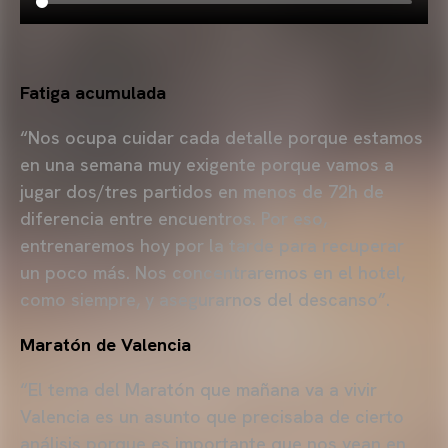
Fatiga acumulada
“Nos ocupa cuidar cada detalle porque estamos
en una semana muy exigente porque vamos a
jugar dos/tres partidos en menos de 72h de
diferencia entre encuentros. Por eso,
entrenaremos hoy por la tarde para recuperar
un poco más. Nos concentraremos en el hotel,
como siempre, y asegurarnos del descanso”.
Maratón de Valencia
“El tema del Maratón que mañana va a vivir
Valencia es un asunto que precisaba de cierto
análisis porque es importante que nos vean en