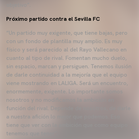
objetivo”.
Próximo partido contra el Sevilla FC
“Un partido muy exigente, que tiene bajas, pero
con un fondo de plantilla muy amplio. Es muy
físico y será parecido al del Rayo Vallecano en
cuanto al tipo de rival. Fomentan mucho duelo,
sin espacio, marcan y persiguen. Tenemos ilusión
de darle continuidad a la mejoría que el equipo
viene mostrando en LALIGA. Será un encuentro,
enormemente, exigente. Lo importante somos
nosotros y no modificamos la ambición en
función del rival. Depende de nosotros, de darle
a nuestra afición lo mejor que podemos. Eso
tiene que ver con la ambición que como equipo
tenemos que tener”.