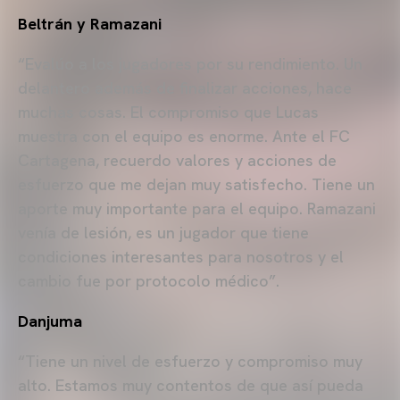
Beltrán y Ramazani
“Evalúo a los jugadores por su rendimiento. Un
delantero además de finalizar acciones, hace
muchas cosas. El compromiso que Lucas
muestra con el equipo es enorme. Ante el FC
Cartagena, recuerdo valores y acciones de
esfuerzo que me dejan muy satisfecho. Tiene un
aporte muy importante para el equipo. Ramazani
venía de lesión, es un jugador que tiene
condiciones interesantes para nosotros y el
cambio fue por protocolo médico”.
Danjuma
“Tiene un nivel de esfuerzo y compromiso muy
alto. Estamos muy contentos de que así pueda