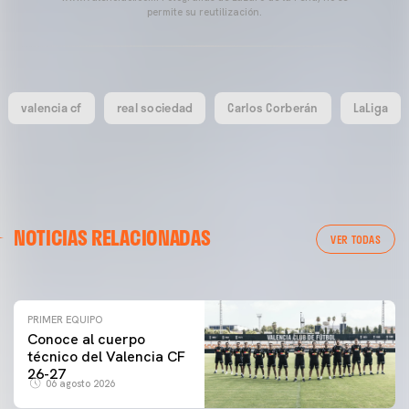
permite su reutilización.
valencia cf
real sociedad
Carlos Corberán
LaLiga
PRIMER EQUIPO
NOTICIAS RELACIONADAS
ENTRENAMIENTO DEL VALENCIA CF 6/8/2026
VER TODAS
06 agosto 2026
PRIMER EQUIPO
Conoce al cuerpo
técnico del Valencia CF
26-27
06 agosto 2026