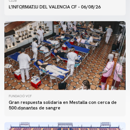
CLUB
L'INFORMATIU DEL VALENCIA CF - 06/08/26
06 agosto 2026
FUNDACIÓ VCF
Gran respuesta solidaria en Mestalla con cerca de
500 donantes de sangre
06 agosto 2026