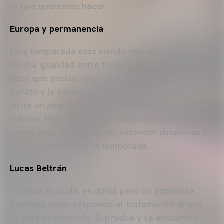
lo que queremos hacer.
Europa y permanencia
Esta temporada está siendo muy exigente, con
mucha igualdad entre todos los rivales y eso
hace que podáis decir que entrar en Europa es
barato y la permanencia es cara. La igualdad
entre un amplio número de equipos está siendo
máxima. Hay detalles que cambian mucho las
cosas. Nos está costando extender dinámicas y
eso está marcando la temporada.
Lucas Beltrán
Todavía es duda, es difícil pero no imposible.
Veremos cómo responde al tratamiento al que
se está sometiendo. Si prueba y se encuentra