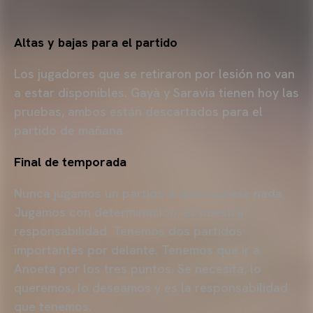
Altas y bajas para el partido
Los jugadores que se retiraron por lesión no van
a estar disponibles. Gayà y Saravia tienen hoy las
pruebas, ambos están descartados para el
partido de mañana.
Final de temporada
Nunca jugamos un partido a que no pase nada.
Jugamos con determinación, es nuestra
responsabilidad. Tenemos dos partidos
importantes por delante. Tenemos que ir a
Anoeta por los tres puntos. Se necesita, lo
queremos, lo deseamos y es la responsabilidad
que tenemos.