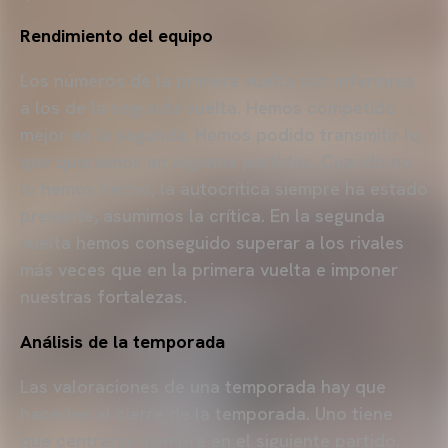
Rendimiento del equipo
Los números de la primera vuelta son inferiores
a los de la segunda vuelta. Hemos competido
mejor en la segunda. Hemos podido transmitir lo
que queríamos en algunos partidos. Cuando no
lo hemos hecho, la autocrítica siempre ha estado
presente, asumimos la crítica. En la segunda
vuelta hemos conseguido superar a los rivales
más veces que en la primera vuelta e imponer
nuestras fortalezas.
Análisis de la temporada
Las valoraciones de una temporada hay que
hacerlas al cierre de la temporada. Uno tiene
que centrarse siempre en el siguiente partido.