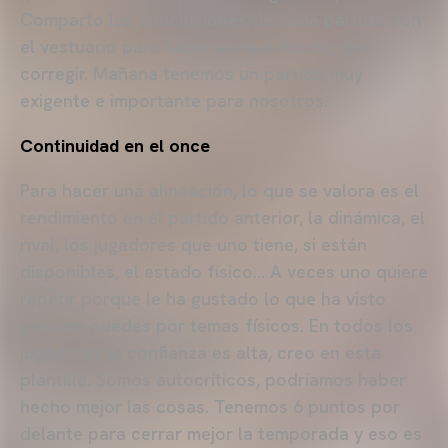
Comparto las conclusiones de cada partido con
el vestuario para saber en qué insistir, qué
corregir. Mañana tenemos un partido muy
exigente e importante para nosotros.
Continuidad en el once
Para hacer una alineación, lo que se valora es el
rendimiento en el partido anterior, la dinámica, el
rival, los jugadores que uno tiene, si están
disponibles, el estado físico… A veces uno quiere
repetir porque le ha gustado lo que ha visto
pero no puedes por temas físicos. En todos los
jugadores la confianza es alta, creo en esta
plantilla. Somos autocríticos, podríamos haber
hecho mejor las cosas. Tenemos 6 puntos por
delante para cerrar mejor la temporada y eso es