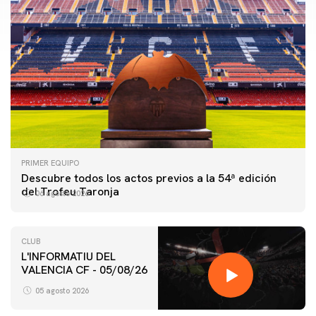
PRIMER EQUIPO
Descubre todos los actos previos a la 54ª edición
del Trofeu Taronja
06 agosto 2026
CLUB
L'INFORMATIU DEL
PRIMER EQUIPO
VALENCIA CF - 05/08/26
ENTRENAMIENTO MATINAL DEL VALENCIA CF
5/8/2026
05 agosto 2026
05 agosto 2026