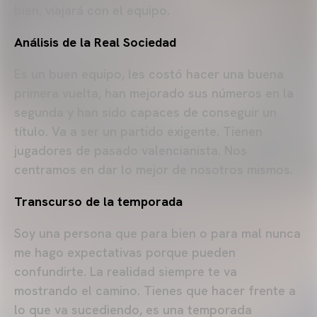
bien, viajará con el equipo.
Análisis de la Real Sociedad
Es un buen equipo, les costó hacer una buena
primera vuelta, han mejorado sus números en la
segunda y han sido capaces de conseguir un
título. Va a ser un partido exigente. Tienen
jugadores de pasado valencianista. Nos
centramos en dar lo mejor de nosotros mismos.
Transcurso de la temporada
Soy una persona que para bien o para mal nunca
me hago expectativas porque pueden
confundirte. La realidad siempre te va
mostrando el camino. Tienes que hacer frente a
lo que va sucediendo, es una temporada