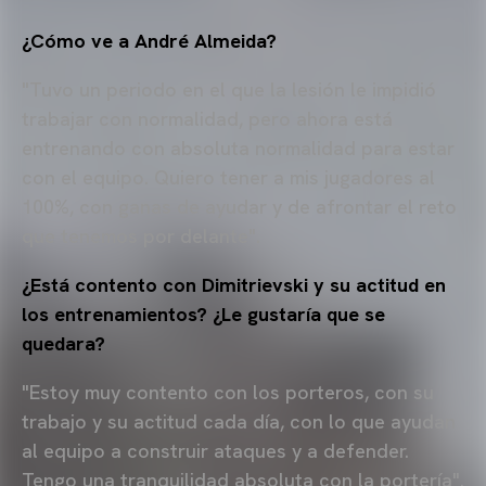
¿Cómo ve a André Almeida?
"Tuvo un periodo en el que la lesión le impidió
trabajar con normalidad, pero ahora está
entrenando con absoluta normalidad para estar
con el equipo. Quiero tener a mis jugadores al
100%, con ganas de ayudar y de afrontar el reto
que tenemos por delante".
¿Está contento con Dimitrievski y su actitud en
los entrenamientos? ¿Le gustaría que se
quedara?
"Estoy muy contento con los porteros, con su
trabajo y su actitud cada día, con lo que ayudan
al equipo a construir ataques y a defender.
Tengo una tranquilidad absoluta con la portería".