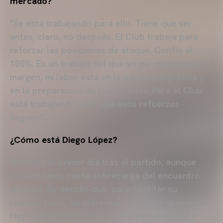
mercado?
"Se está trabajando para ello. Tiene que ser
antes, claro, no después. El Club trabaja para
reforzar las posiciones de ataque. Confío al
100%. Es un trabajo del que yo me mantengo al
margen, mi labor está en la parcela deportiva y
en la preparación de los partidos. Pero el Club
está trabajando para que esos refuerzos
lleguen".
¿Cómo está Diego López?
"Entrenó el primer día tras el partido, aunque
todavía tenía cierta sobrecarga del encuentro
anterior. Se decidió que, para facilitar su
recuperación, no entrenase un día de la semana.
Hoy ha entrenado con absoluta normalidad y