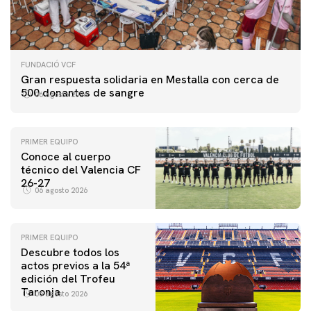
FUNDACIÓ VCF
Gran respuesta solidaria en Mestalla con cerca de
500 donantes de sangre
06 agosto 2026
PRIMER EQUIPO
Conoce al cuerpo
técnico del Valencia CF
26-27
06 agosto 2026
PRIMER EQUIPO
Descubre todos los
actos previos a la 54ª
edición del Trofeu
Taronja
06 agosto 2026