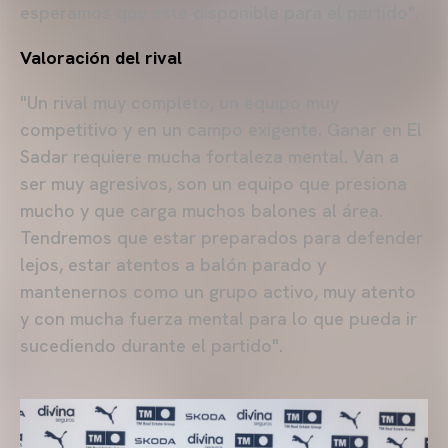
esperamos que esté disponible para el partido".
Valoración del rival
"Un rival muy completo, un equipo muy
competitivo y en un campo exigente. Ganar en El
Sadar requiere mucha fortaleza mental. Van a
ser muy agresivos, son un equipo que presiona
mucho y que carga muchos balones al área.
Tendremos que estar preparados para defender
lejos, estar atentos a balón parado y
mantenernos como un grupo activo, muy atento
y con mucha fuerza mental para lo que pueda ir
sucediendo durante el partido".