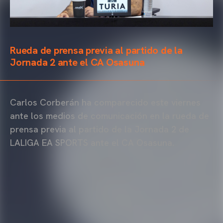
Rueda de prensa previa al partido de la
Jornada 2 ante el CA Osasuna
Carlos Corberán ha comparecido este viernes
ante los medios de comunicación en la rueda de
prensa previa al partido de la Jornada 2 de
LALIGA EA SPORTS ante el CA Osasuna.