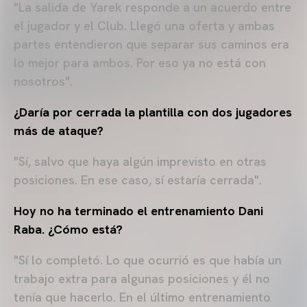
"La salida de Yarek responde a un acuerdo entre
el jugador y el Club. Llegó una oferta y ambas
partes entendieron que separar sus caminos era
lo mejor para ambos. Por eso ya no está con
nosotros".
¿Daría por cerrada la plantilla con dos jugadores
más de ataque?
"Sí, salvo que haya algún imprevisto en otras
posiciones. En ese caso, sí estaría cerrada".
Hoy no ha terminado el entrenamiento Dani
Raba. ¿Cómo está?
"Sí lo completó. Lo que ocurrió es que había un
trabajo extra para algunas posiciones y él no
tenía que hacerlo. En el último entrenamiento