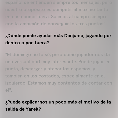
español se entienden siempre los mensajes, pero
nuestro propósito es competir al máximo tanto
en casa como fuera. Salimos al campo siempre
con la ambición de conseguir los tres puntos".
¿Dónde puede ayudar más Danjuma, jugando por
dentro o por fuera?
"El domingo no lo sé, pero como jugador nos da
una versatilidad muy interesante. Puede jugar en
punta, descargar y atacar los espacios, y
también en los costados, especialmente en el
izquierdo. Estamos muy contentos de contar con
él".
¿Puede explicarnos un poco más el motivo de la
salida de Yarek?