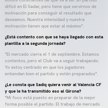
difícil en El Sadar, pero tiene que servirnos de
motivación para conseguir el resultado que
deseamos. Nuestra intensidad y nuestra
motivación tienen que estar al máximo".
¿Está contento con que se haya llegado con esta
plantilla a la segunda jornada?
"El mercado cierra el 1 de septiembre. Estamos
contentos, pero el Club va a seguir trabajando.
Yo estoy centrado en que los jugadores
entiendan bien el partido y estén preparados".
¿Le consta que Sadiq quiera venir al Valencia CF
y que le ha transmitido eso al Girona?
"Mi foco está puesto en preparar de la mejor
forma posible el partido. El trabajo de mercado