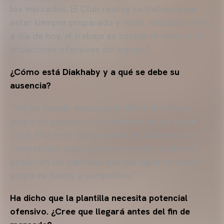
los mercados. El Club realiza su trabajo para
estar siempre preparado y tener respuesta. Pero,
a día de hoy, el trabajo se centra en mejorar las
situaciones ofensivas del equipo".
¿Cómo está Diakhaby y a qué se debe su
ausencia?
"No ha habido ausencia de Diakhaby. De un
grupo de jugadores formidables debes elegir
once. Eso es lo que necesita un club para ser
competitivo: que jugadores de nivel titular no
empiecen los partidos, porque significa que el
grupo es fuerte y competitivo".
Ha dicho que la plantilla necesita potencial
ofensivo. ¿Cree que llegará antes del fin de