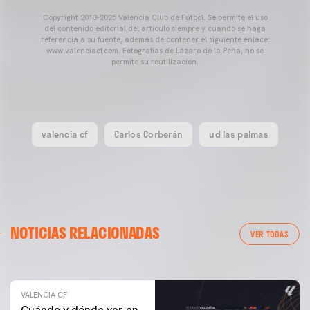
Copyright 2013-2025 Valencia Club de Fútbol. Se permite el uso
del contenido editorial del artículo siempre y cuando se haga
referencia a su fuente, además de contener el siguiente enlace:
www.valenciacf.com. Fotografías de Lázaro de la Peña, no se
permite su reutilización.
valencia cf
Carlos Corberán
ud las palmas
VALENCIA CF
NOTICIAS RELACIONADAS
ENTRENAMIENTO DEL VALENCIA CF 04/03/26
VER TODAS
04 marzo 2026
VALENCIA CF
Cuándo y dónde ver en