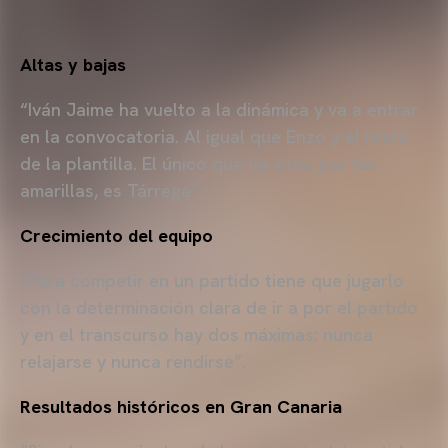
Altas y bajas
“Iván Jaime ha vuelto a la dinámica y va a entrar
en la convocatoria. Al igual que Enzo y el resto
de la plantilla. El único que no está, por las
amarillas, es Tárrega”.
Crecimiento del equipo
“Para competir en un partido tiene que jugarlo
con la determinación clara de ir a por el partido
y en el transcurso hay dos máximas: nunca
relajarse y nunca rendirse”.
Resultados históricos en Gran Canaria