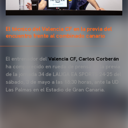
El técnico del Valencia CF en la previa del
encuentro frente al combinado canario
El entrenador del
Valencia CF, Carlos Corberán
,
ha comparecido en rueda de prensa en la previa
de la jornada 34 de LALIGA EA SPORTS 24-25 del
sábado, 3 de mayo a las 18:30 horas, ante la UD
Las Palmas en el Estadio de Gran Canaria.