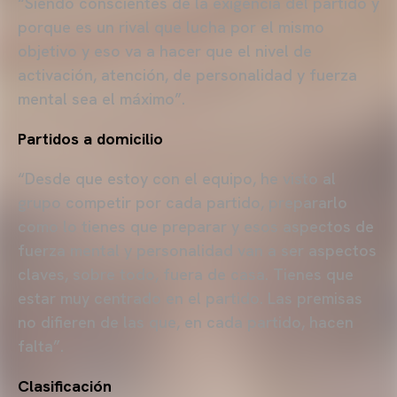
“Siendo conscientes de la exigencia del partido y
porque es un rival que lucha por el mismo
objetivo y eso va a hacer que el nivel de
activación, atención, de personalidad y fuerza
mental sea el máximo”.
Partidos a domicilio
“Desde que estoy con el equipo, he visto al
grupo competir por cada partido, prepararlo
como lo tienes que preparar y esos aspectos de
fuerza mental y personalidad van a ser aspectos
claves, sobre todo, fuera de casa. Tienes que
estar muy centrado en el partido. Las premisas
no difieren de las que, en cada partido, hacen
falta”.
Clasificación