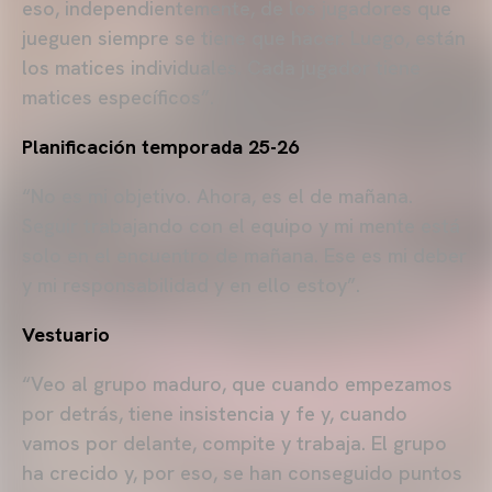
eso, independientemente, de los jugadores que
jueguen siempre se tiene que hacer. Luego, están
los matices individuales. Cada jugador tiene
matices específicos”.
Planificación temporada 25-26
“No es mi objetivo. Ahora, es el de mañana.
Seguir trabajando con el equipo y mi mente está
solo en el encuentro de mañana. Ese es mi deber
y mi responsabilidad y en ello estoy”.
Vestuario
“Veo al grupo maduro, que cuando empezamos
por detrás, tiene insistencia y fe y, cuando
vamos por delante, compite y trabaja. El grupo
ha crecido y, por eso, se han conseguido puntos