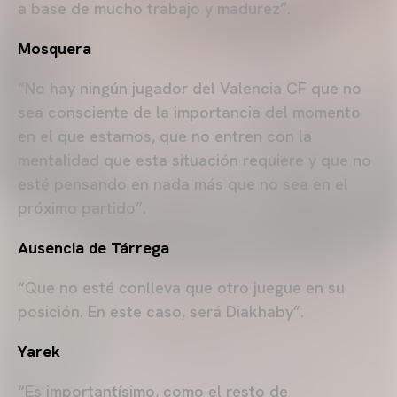
a base de mucho trabajo y madurez”.
Mosquera
“No hay ningún jugador del Valencia CF que no
sea consciente de la importancia del momento
en el que estamos, que no entren con la
mentalidad que esta situación requiere y que no
esté pensando en nada más que no sea en el
próximo partido”.
Ausencia de Tárrega
“Que no esté conlleva que otro juegue en su
posición. En este caso, será Diakhaby”.
Yarek
“Es importantísimo, como el resto de