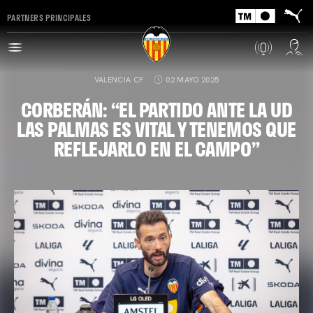
PARTNERS PRINCIPALES
VALENCIA CF
02 MAYO 2025
CORBERÁN: “EL PARTIDO ANTE LA UD
LAS PALMAS ES VITAL Y TENEMOS QUE
REFLEJARLO EN EL CAMPO”