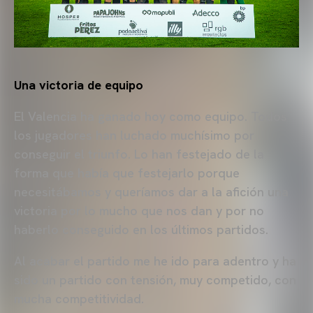
Una victoria de equipo
El Valencia ha ganado hoy como equipo. Todos
los jugadores han luchado muchísimo por
conseguir el triunfo. Lo han festejado de la
forma que había que festejarlo porque
necesitábamos y queríamos dar a la afición una
victoria por lo mucho que nos dan y por no
haberlo conseguido en los últimos partidos.
Al acabar el partido me he ido para adentro y ha
sido un partido con tensión, muy competido, con
mucha competitividad.