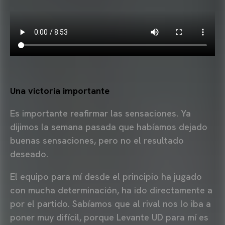
Una victoria importante
Es importante reafirmar las sensaciones. Ya
dijimos la semana pasada que habíamos dejado
buenas sensaciones, pero no el resultado
deseado.
El equipo para mí desde el principio ha jugado
con mucha determinación, ha ido directamente a
por el partido. Sabíamos que al rival nos lo iba a
poner muy difícil, porque Levante UD para mí es