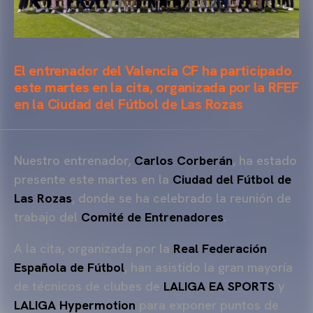
El entrenador del Valencia CF ha participado
este martes en la cita, organizada por la RFEF
en la Ciudad del Fútbol de Las Rozas
Nuestro entrenador,
Carlos Corberán
, ha estado
presente este martes en la
Ciudad del Fútbol de
Las Rozas
, donde se ha celebrado la reunión de
trabajo del
Comité de Entrenadores
.
A la cita, organizada por la
Real Federación
Española de Fútbol
, han asistido la gran mayoría
de técnicos de clubes de
LALIGA EA SPORTS
y
LALIGA Hypermotion
para exponer puntos de