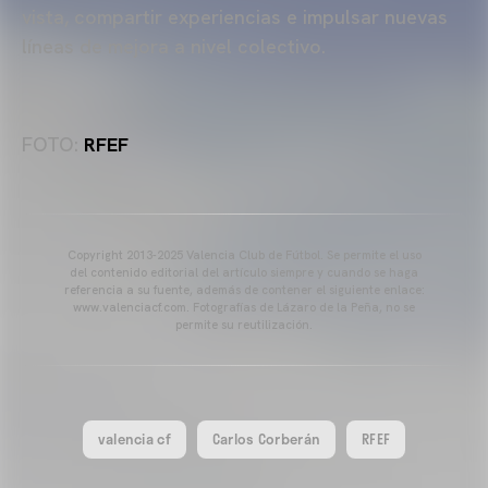
vista, compartir experiencias e impulsar nuevas
líneas de mejora a nivel colectivo.
FOTO:
RFEF
Copyright 2013-2025 Valencia Club de Fútbol. Se permite el uso
del contenido editorial del artículo siempre y cuando se haga
referencia a su fuente, además de contener el siguiente enlace:
www.valenciacf.com. Fotografías de Lázaro de la Peña, no se
permite su reutilización.
valencia cf
Carlos Corberán
RFEF