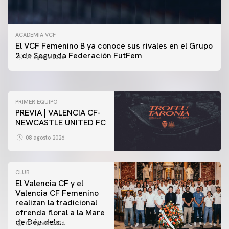
ACADEMIA VCF
PRIMER EQUIPO
El VCF Femenino B ya conoce sus rivales en el Grupo
ENTRENAMIENTO DEL VALENCIA CF 7/8/2026
2 de Segunda Federación FutFem
07 agosto 2026
07 agosto 2026
PRIMER EQUIPO
PREVIA | VALENCIA CF-
NEWCASTLE UNITED FC
08 agosto 2026
CLUB
El Valencia CF y el
Valencia CF Femenino
realizan la tradicional
ofrenda floral a la Mare
de Déu dels
07 agosto 2026