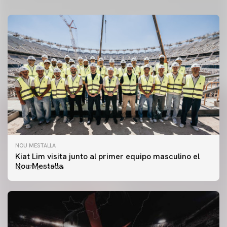
NOU MESTALLA
Kiat Lim visita junto al primer equipo masculino el
Nou Mestalla
07 agosto 2026