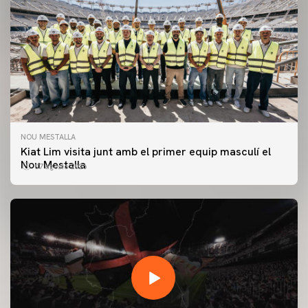
NOU MESTALLA
Kiat Lim visita junt amb el primer equip masculí el
Nou Mestalla
07 agosto 2026