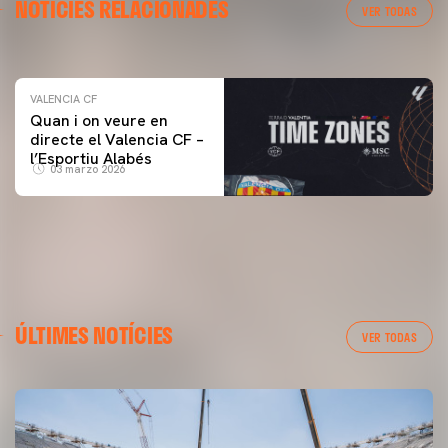
NOTÍCIES RELACIONADES
ENTRENAMENT DEL VALENCIA CF 04/03/26
VER TODAS
04 marzo 2026
VALENCIA CF
Quan i on veure en
directe el Valencia CF –
l’Esportiu Alabés
03 marzo 2026
ÚLTIMES NOTÍCIES
VER TODAS