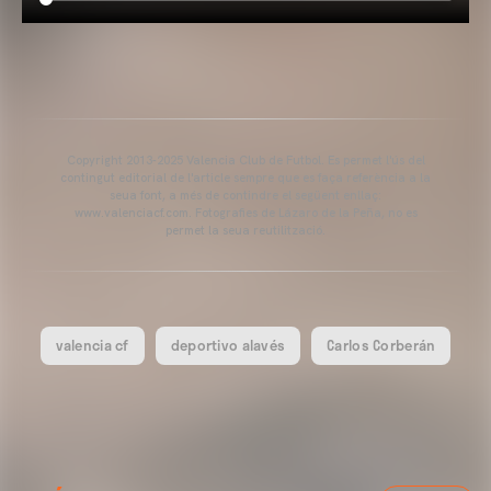
Copyright 2013-2025 Valencia Club de Futbol. Es permet l'ús del
contingut editorial de l'article sempre que es faça referència a la
seua font, a més de contindre el següent enllaç:
www.valenciacf.com. Fotografies de Lázaro de la Peña, no es
permet la seua reutilització.
valencia cf
deportivo alavés
Carlos Corberán
VALENCIA CF