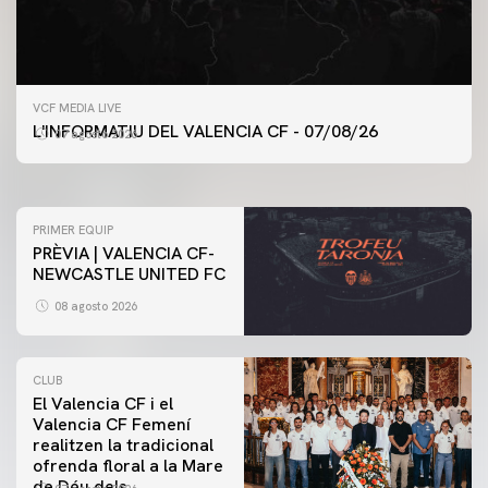
PRIMER EQUIP
VCF MEDIA LIVE
ENTRENAMENT DEL VALENCIA CF 7/8/2026
L'INFORMATIU DEL VALENCIA CF - 07/08/26
07 agosto 2026
07 agosto 2026
PRIMER EQUIP
PRÈVIA | VALENCIA CF-
NEWCASTLE UNITED FC
08 agosto 2026
CLUB
El Valencia CF i el
Valencia CF Femení
realitzen la tradicional
ofrenda floral a la Mare
de Déu dels