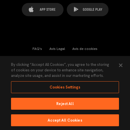
FAQ's
Avís Legal
Avís de cookies
Cookies Settings
Contactes
Premsa
By clicking “Accept All Cookies”, you agree to the storing
of cookies on your device to enhance site navigation,
Llei de Transparència
Política de Privacitat
analyze site usage, and assist in our marketing efforts.
Accessibilitat
Cookies Settings
Reject All
Ninguna parte de esta página puede ser reproducida sin el permiso del Valencia
CF © 2026 Valencia CF.
Accept All Cookies
Fet per Lobo