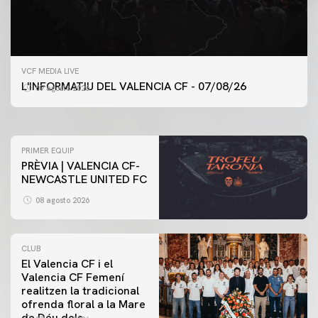
PRIMER EQUIP
VCF MEDIA LIVE
ENTRENAMENT DEL VALENCIA CF 7/8/2026
L'INFORMATIU DEL VALENCIA CF - 07/08/26
07 agosto 2026
07 agosto 2026
PRIMER EQUIP
PRÈVIA | VALENCIA CF-
NEWCASTLE UNITED FC
08 agosto 2026
CLUB
El Valencia CF i el
Valencia CF Femení
realitzen la tradicional
ofrenda floral a la Mare
de Déu dels