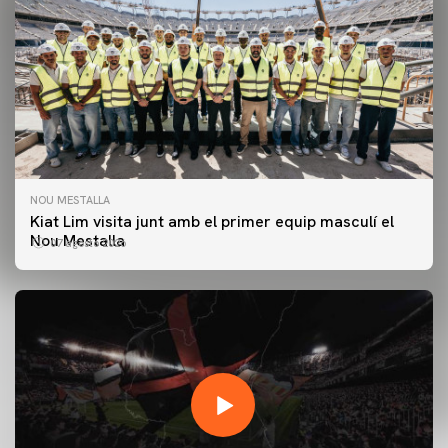
NOU MESTALLA
Kiat Lim visita junt amb el primer equip masculí el
Nou Mestalla
07 agosto 2026