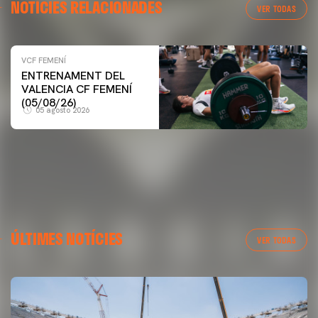
NOTÍCIES RELACIONADES
VER TODAS
VCF FEMENÍ
ENTRENAMENT DEL
VCF FEMENÍ
VALENCIA CF FEMENÍ
ENTRENAMENT DEL VALENCIA CF FEMENÍ (04/08/26)
(05/08/26)
05 agosto 2026
04 agosto 2026
ÚLTIMES NOTÍCIES
VER TODAS