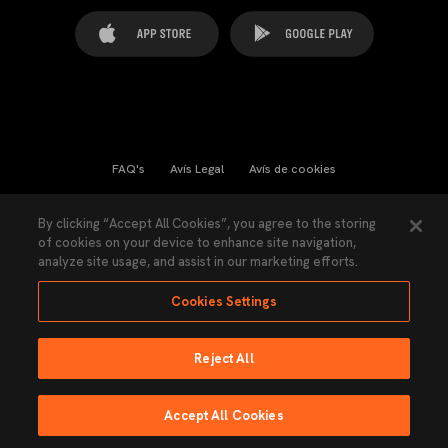
FAQ's
Avís Legal
Avís de cookies
Cookies Settings
Contactes
Premsa
By clicking “Accept All Cookies”, you agree to the storing
of cookies on your device to enhance site navigation,
Llei de Transparència
Política de Privacitat
analyze site usage, and assist in our marketing efforts.
Accessibilitat
Cookies Settings
Reject All
Ninguna parte de esta página puede ser reproducida sin el permiso del Valencia
CF © 2026 Valencia CF.
Accept All Cookies
Fet per Lobo