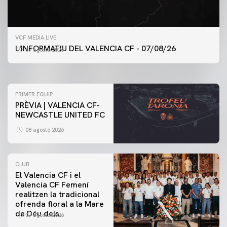
PRIMER EQUIP
VCF MEDIA LIVE
ENTRENAMENT DEL VALENCIA CF 7/8/2026
L'INFORMATIU DEL VALENCIA CF - 07/08/26
07 agosto 2026
07 agosto 2026
PRIMER EQUIP
PRÈVIA | VALENCIA CF-
NEWCASTLE UNITED FC
08 agosto 2026
CLUB
El Valencia CF i el
Valencia CF Femení
realitzen la tradicional
ofrenda floral a la Mare
de Déu dels
07 agosto 2026
Desamparats