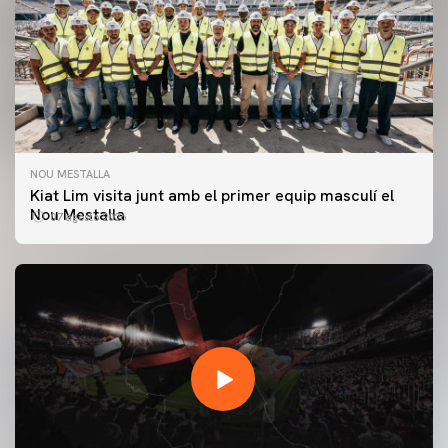
NOU MESTALLA
Kiat Lim visita junt amb el primer equip masculí el
Nou Mestalla
07 agosto 2026