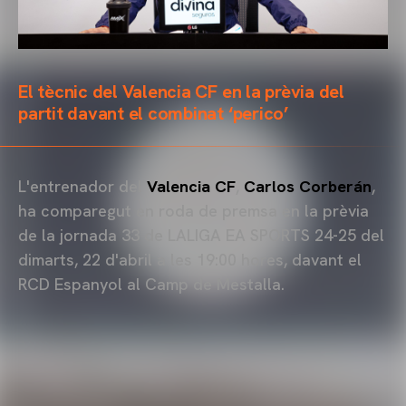
El tècnic del Valencia CF en la prèvia del
partit davant el combinat ‘perico’
L'entrenador del
Valencia CF
,
Carlos Corberán
,
ha comparegut en roda de premsa en la prèvia
de la jornada 33 de LALIGA EA SPORTS 24-25 del
dimarts, 22 d'abril a les 19:00 hores, davant el
RCD Espanyol al Camp de Mestalla.