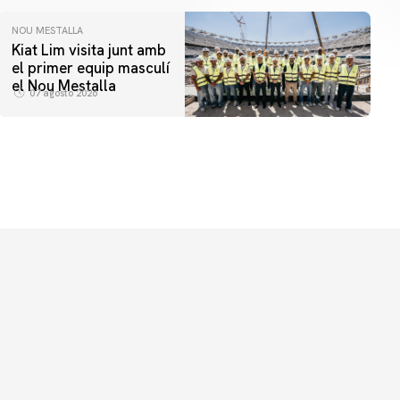
NOU MESTALLA
Kiat Lim visita junt amb
el primer equip masculí
el Nou Mestalla
07 agosto 2026