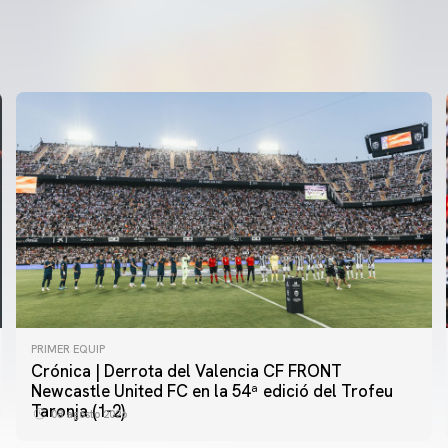
PRIMER EQUIP
Crónica | Derrota del Valencia CF FRONT
PRIMER EQUIP
Newcastle United FC en la 54ª edició del Trofeu
MESTALLA 📍
Taronja (1-2)
08 agosto 2026
08 agosto 2026