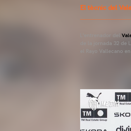
El tècnic del Val
L'entrenador del
Val
de la jornada 32 de 
el Rayo Vallecano en 