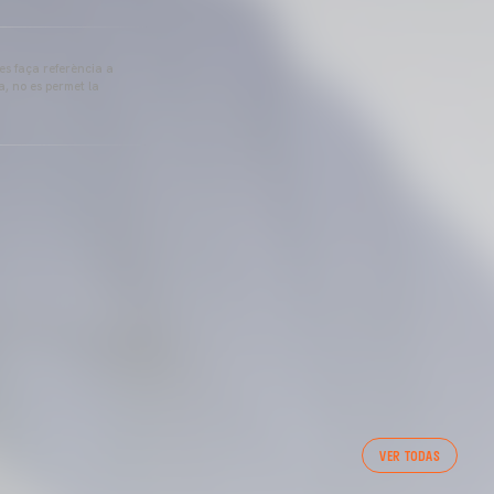
 es faça referència a
a, no es permet la
VER TODAS