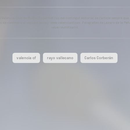
Valencia Club de Futbol. Es permet l'ús del contingut editorial de l'article sempre que
és de contindre el següent enllaç: www.valenciacf.com. Fotografies de Lázaro de la Peñ
seua reutilització.
valencia cf
rayo vallecano
Carlos Corberán