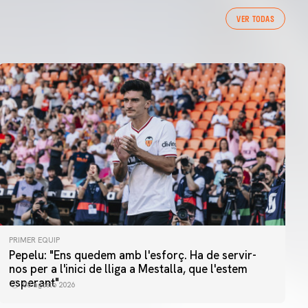
VER TODAS
PRIMER EQUIP
Pepelu: "Ens quedem amb l'esforç. Ha de servir-
nos per a l'inici de lliga a Mestalla, que l'estem
esperant"
08 agosto 2026