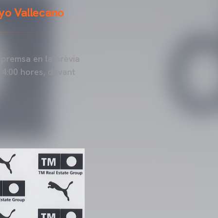
ayo Vallecano
 premsa en la prèvia
14:00 hores, davant