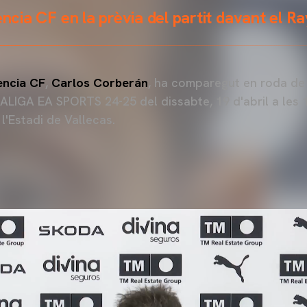
encia CF en la prèvia del partit davant el R
encia CF
,
Carlos Corberán
, ha comparegut en roda de
LALIGA EA SPORTS 24-25 del dissabte, 19 d'abril a les 
l'Estadi de Vallecas.