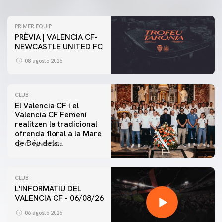
PRIMER EQUIP
PRÈVIA | VALENCIA CF-
NEWCASTLE UNITED FC
08 agosto 2026
CLUB
El Valencia CF i el
Valencia CF Femení
realitzen la tradicional
ofrenda floral a la Mare
de Déu dels
07 agosto 2026
Desamparats
CLUB
L'INFORMATIU DEL
VALENCIA CF - 06/08/26
06 agosto 2026