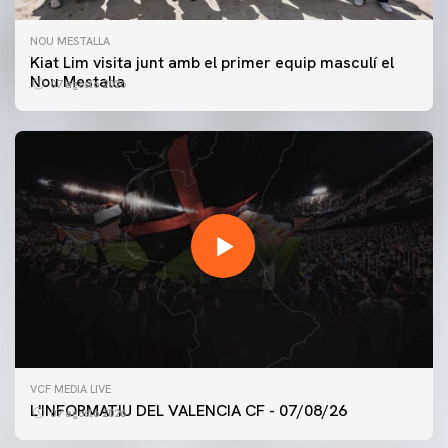
NOU MESTALLA
Kiat Lim visita junt amb el primer equip masculí el
Nou Mestalla
07 agosto 2026
PRIMER EQUIP
VCF MEDIA LIVE
ENTRENAMENT DEL VALENCIA CF 7/8/2026
L'INFORMATIU DEL VALENCIA CF - 07/08/26
07 agosto 2026
07 agosto 2026