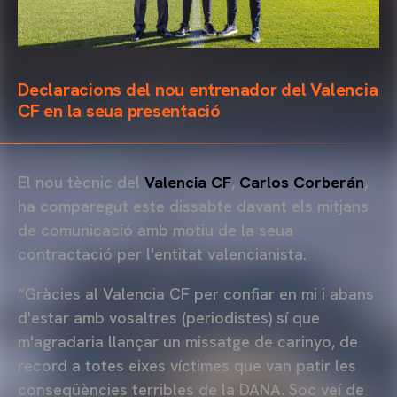
Declaracions del nou entrenador del Valencia
CF en la seua presentació
El nou tècnic del
Valencia CF
,
Carlos Corberán
,
ha comparegut este dissabte davant els mitjans
de comunicació amb motiu de la seua
contractació per l'entitat valencianista.
“Gràcies al Valencia CF per confiar en mi i abans
d'estar amb vosaltres (periodistes) sí que
m'agradaria llançar un missatge de carinyo, de
record a totes eixes víctimes que van patir les
conseqüències terribles de la DANA. Soc veí de