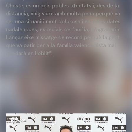
Cheste, és un dels pobles afectats i, des de la
distància, vaig viure amb molta pena perquè va
ser una situació molt dolorosa i en estes dates
nadalenques, especials de família, m'agradaria
llançar eixe missatge de record perquè la gent
que va patir per a la família valencianista mai
quedarà en l'oblit”.