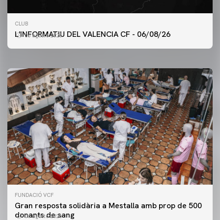
PRIMER EQUIP
CLUB
ENTRENAMENT DEL VALENCIA CF 6/8/2026
L'INFORMATIU DEL VALENCIA CF - 06/08/26
06 agosto 2026
06 agosto 2026
FUNDACIÓ VCF
Gran resposta solidària a Mestalla amb prop de 500
donants de sang
06 agosto 2026