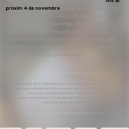
‘Lodo. Miradas de lo vivido’ pot visitar-se
fins al
pròxim 4 de novembre
, en la seu de CaixaBank,
situada en Pintor Sorolla, 2, de València, en
horari de dilluns a diumenge, de 10.00 a 19.00
hores. Després del seu pas per València, la
mostra recorrerà diferents ciutats espanyoles
en 2026. La primera parada serà Sevilla en el
primer trimestre del pròxim any.
Copyright 2013-2025 Valencia Club de Futbol. Es permet l'ús del
contingut editorial de l'article sempre que es faça referència a la
seua font, a més de contindre el següent enllaç:
www.valenciacf.com. Fotografies de Lázaro de la Peña, no es
permet la seua reutilització.