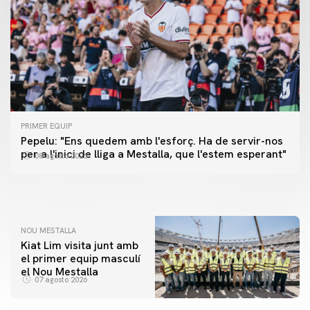
PRIMER EQUIP
PRIMER EQUIP
Pepelu: "Ens quedem amb l'esforç. Ha de servir-nos
📸 #ValenciaNUFC
PRIMER EQUIP
per a l'inici de lliga a Mestalla, que l'estem esperant"
08 agosto 2026
MESTALLA 📍
08 agosto 2026
08 agosto 2026
NOU MESTALLA
Kiat Lim visita junt amb
el primer equip masculí
el Nou Mestalla
07 agosto 2026