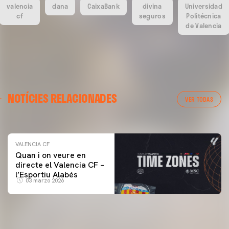
valencia
dana
CaixaBank
divina
Universidad
cf
seguros
Politécnica
de Valencia
VALENCIA CF
NOTÍCIES RELACIONADES
ENTRENAMENT DEL VALENCIA CF 04/03/26
VER TODAS
04 marzo 2026
VALENCIA CF
Quan i on veure en
directe el Valencia CF –
l’Esportiu Alabés
03 marzo 2026