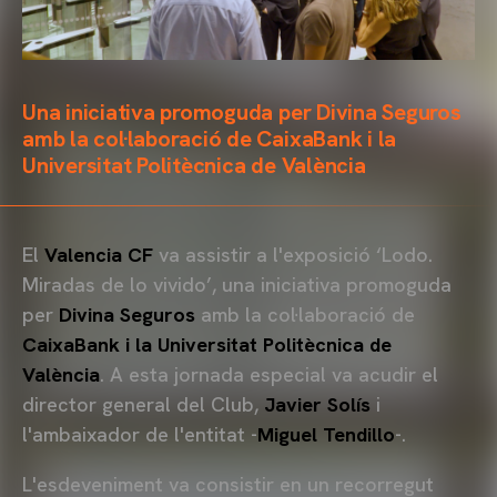
Una iniciativa promoguda per Divina Seguros
amb la col·laboració de CaixaBank i la
Universitat Politècnica de València
El
Valencia CF
va assistir a l'exposició ‘Lodo.
Miradas de lo vivido’, una iniciativa promoguda
per
Divina Seguros
amb la col·laboració de
CaixaBank
i la Universitat Politècnica de
València
. A esta jornada especial va acudir el
director general del Club,
Javier Solís
i
l'ambaixador de l'entitat -
Miguel Tendillo
-.
L'esdeveniment va consistir en un recorregut