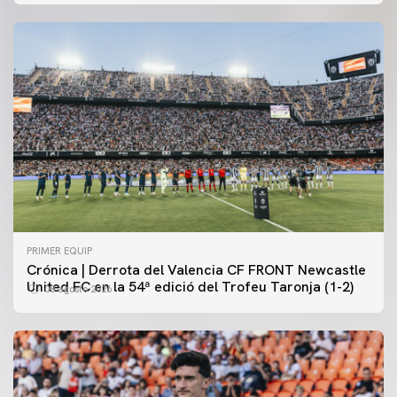
PRIMER EQUIP
Crónica | Derrota del Valencia CF FRONT Newcastle
United FC en la 54ª edició del Trofeu Taronja (1-2)
08 agosto 2026