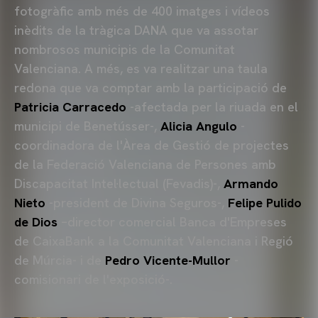
fotogràfic amb més de 400 imatges i vídeos
inèdits de la tràgica DANA que va assotar
nombrosos municipis de la Comunitat
Valenciana. A més, es va realitzar una taula
redona que va comptar amb la participació de
Patricia Carracedo
-afectada per la riuada en el
municipi de Benetússer-,
Alicia Angulo
-
coordinadora de l'Àrea de Gestió de projectes
de la Federació Valenciana de Persones amb
Discapacitat Intel·lectual (Fevadis)-,
Armando
Nieto
-president de Divina Seguros-,
Felipe Pulido
de Dios
–director comercial Banca d'Empreses
de CaixaBank a la Comunitat Valenciana i Regió
de Múrcia- i de
Pedro Vicente-Mullor
-
comisionari de l'exposició-.