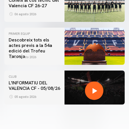
Coneix al cos tècnic del
Valencia CF 26-27
06 agosto 2026
PRIMER EQUIP
Descobreix tots els
actes previs a la 54a
edició del Trofeu
Taronja
06 agosto 2026
CLUB
L'INFORMATIU DEL
VALENCIA CF - 05/08/26
05 agosto 2026