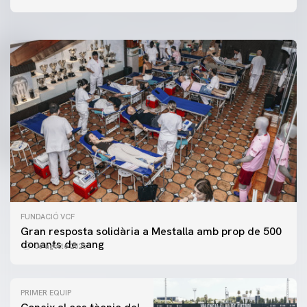
06 agosto 2026
FUNDACIÓ VCF
Gran resposta solidària a Mestalla amb prop de 500
donants de sang
06 agosto 2026
PRIMER EQUIP