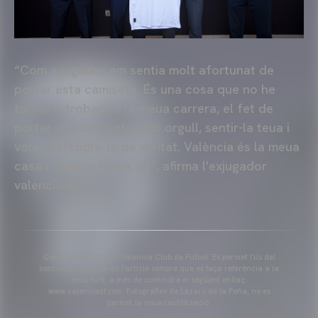
“Com a jugador em sentia molt afortunat de
portar esta camiseta. És una cosa que no he
tornat a trobar en la meua carrera, el fet de
portar una camiseta amb orgull, sentir-la teua i
voler defendre-la de veritat. València és la meua
casa i sempre ho he dit”, afirma l'exjugador
valencianista.
Copyright 2013-2025 Valencia Club de Futbol. Es permet l'ús del
contingut editorial de l'article sempre que es faça referència a la
seua font, a més de contindre el següent enllaç:
www.valenciacf.com. Fotografies de Lázaro de la Peña, no es
permet la seua reutilització.