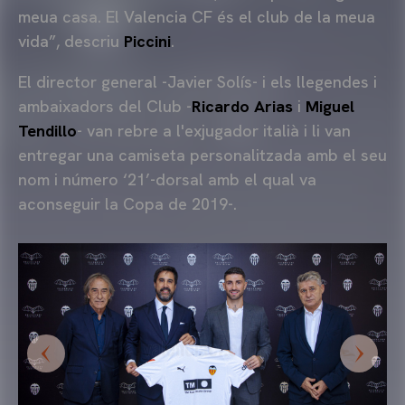
meua casa. El Valencia CF és el club de la meua
vida”, descriu
Piccini
.
El director general -Javier Solís- i els llegendes i
ambaixadors del Club -
Ricardo Arias
i
Miguel
Tendillo
- van rebre a l'exjugador italià i li van
entregar una camiseta personalitzada amb el seu
nom i número ‘21’-dorsal amb el qual va
aconseguir la Copa de 2019-.