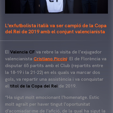
L'exfutbolista italià va ser campió de la Copa
del Rei de 2019 amb el conjunt valencianista
El
Valencia CF
va rebre la visita de l’exjugador
valencianista
Cristiano Piccini
.
El de Florència va
disputar 65 partits amb el Club (repartits entre
la 18-19 i la 21-22) en els quals va marcar dos
gols, va repartir una assistència i va conquistar
el
títol de la Copa del Rei
de 2019.
“Ha sigut molt emocionant l'homenatge. Estic
molt agraït per haver tingut l'oportunitat
d'acomiadar-me de l'afició, de la qual ha sigut la