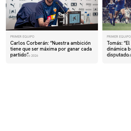
PRIMER EQUIPO
PRIMER EQUIPO
Carlos Corberán: “Nuestra ambición
Tomás: “El
tiene que ser máxima por ganar cada
dinámica b
partido”
disputado 
13 marzo 2026
11 marzo 20