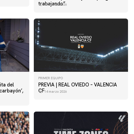
trabajando”
14 marzo 2026
PRIMER EQUIPO
ita del
PREVIA | REAL OVIEDO – VALENCIA
‘carbayón’,
CF
14 marzo 2026