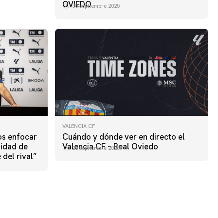
OVIEDO
30 septiembre 2025
VALENCIA CF
os enfocar
Cuándo y dónde ver en directo el
lidad de
Valencia CF – Real Oviedo
25 septiembre 2025
del rival”