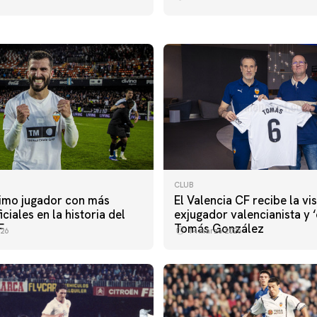
CLUB
imo jugador con más
El Valencia CF recibe la vis
iciales en la historia del
exjugador valencianista y 
F
Tomás González
26
14 marzo 2026