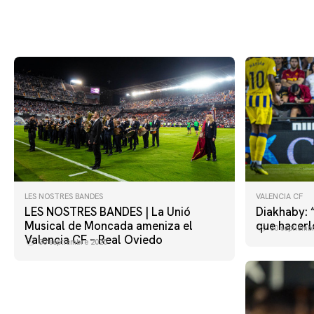
LES NOSTRES BANDES
VALENCIA CF
LES NOSTRES BANDES | La Unió
Diakhaby:
Musical de Moncada ameniza el
que hacerl
30 septiemb
Valencia CF – Real Oviedo
30 septiembre 2025