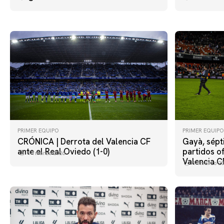
PRIMER EQUIPO
PRIMER EQUIPO
CRÓNICA | Derrota del Valencia CF
Gayà, sépt
ante el Real Oviedo (1-0)
partidos of
14 marzo 2026
Valencia C
14 marzo 20