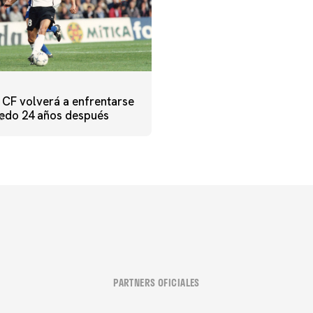
a CF volverá a enfrentarse
iedo 24 años después
5
PARTNERS OFICIALES