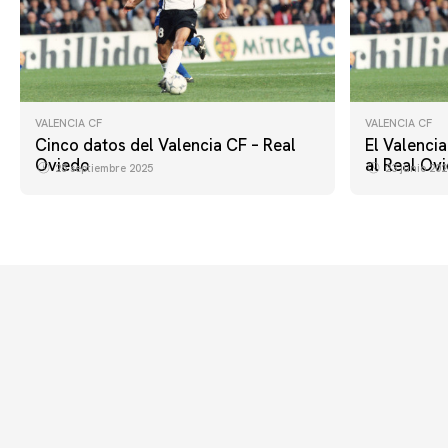
VALENCIA CF
VALENCIA CF
Cinco datos del Valencia CF – Real
El Valenci
Oviedo
al Real Ov
25 septiembre 2025
23 junio 202