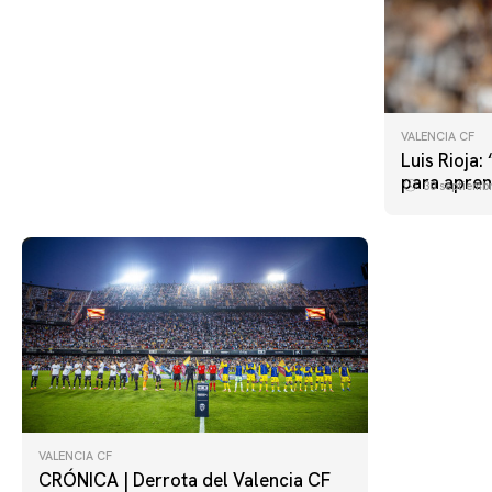
VALENCIA CF
Luis Rioja:
para apren
30 septiemb
VALENCIA CF
CRÓNICA | Derrota del Valencia CF