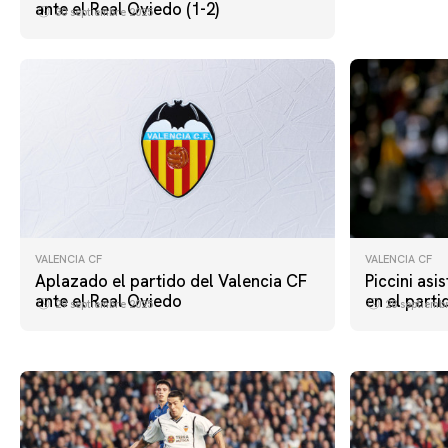
ante el Real Oviedo (1-2)
30 septiembre 2025
VALENCIA CF
VALENCIA CF
Aplazado el partido del Valencia CF
Piccini asi
ante el Real Oviedo
en el parti
29 septiembre 2025
28 septiemb