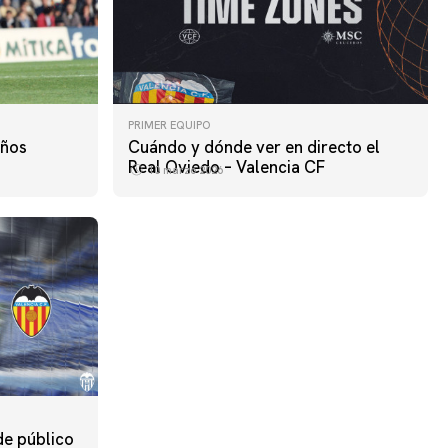
PRIMER EQUIPO
años
Cuándo y dónde ver en directo el
Real Oviedo – Valencia CF
10 marzo 2026
de público