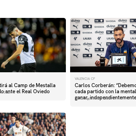
VALENCIA CF
stirá al Camp de Mestalla
Carlos Corberán: “Debem
do ante el Real Oviedo
cada partido con la menta
re 2025
ganar, independientemente 
27 septiembre 2025