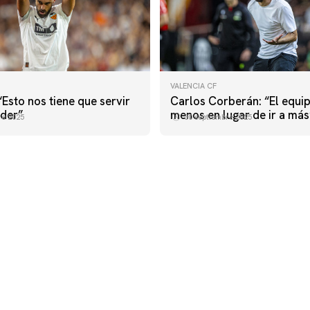
VALENCIA CF
 “Esto nos tiene que servir
Carlos Corberán: “El equip
der”
menos en lugar de ir a más
re 2025
30 septiembre 2025