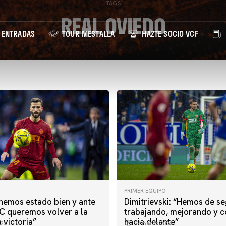
TAGS
REAL OVIEDO
ENTRADAS
TOUR MESTALLA
HAZTE SOCIO VCF
PRIMER EQUIPO
hemos estado bien y ante
Dimitrievski: “Hemos de se
FC queremos volver a la
trabajando, mejorando y c
 victoria”
hacia delante”
26
14 marzo 2026