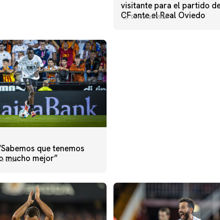
visitante para el partido d
CF ante el Real Oviedo
05 marzo 2026
 “Sabemos que tenemos
o mucho mejor”
re 2025