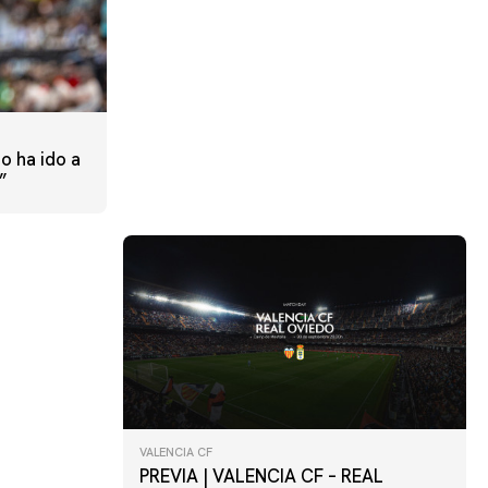
o ha ido a
”
VALENCIA CF
PREVIA | VALENCIA CF – REAL