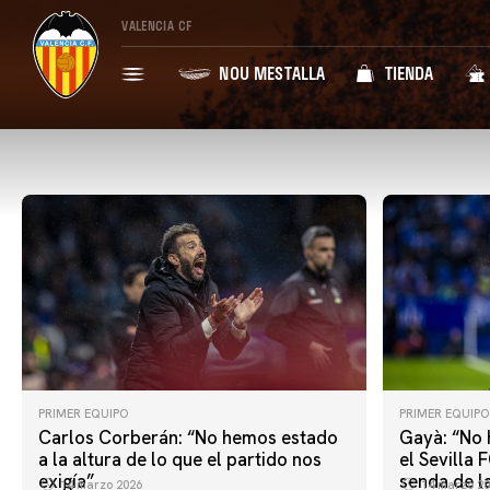
VALENCIA CF
NOU MESTALLA
TIENDA
PRIMER EQUIPO
PRIMER EQUIPO
Carlos Corberán: “No hemos estado
Gayà: “No 
a la altura de lo que el partido nos
el Sevilla 
exigía”
senda de la
14 marzo 2026
14 marzo 20