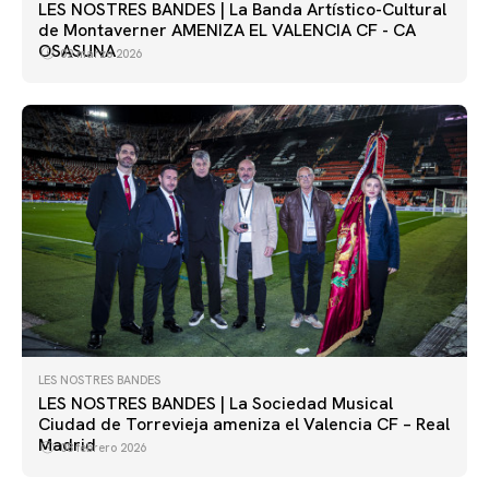
LES NOSTRES BANDES | La Banda Artístico-Cultural
de Montaverner AMENIZA EL VALENCIA CF - CA
OSASUNA
02 marzo 2026
LES NOSTRES BANDES
LES NOSTRES BANDES | La Sociedad Musical
Ciudad de Torrevieja ameniza el Valencia CF – Real
Madrid
08 febrero 2026