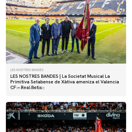
LES NOSTRES BANDES
LES NOSTRES BANDES | La Societat Musical La
Primitiva Setabense de Xàtiva ameniza el Valencia
CF – Real Betis
09 noviembre 2025