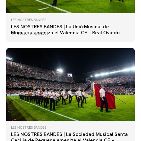
LES NOSTRES BANDES
LES NOSTRES BANDES | La Unió Musical de
Moncada ameniza el Valencia CF – Real Oviedo
30 septiembre 2025
LES NOSTRES BANDES
LES NOSTRES BANDES | La Sociedad Musical Santa
Cecilia de Requena ameniza el Valencia CF –