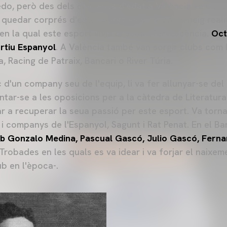
edo, però des dels cinc anys d'edat a València va ser 
a quedar corprés d'este esport en un gran torneig reali
en la qual este esport vivia la seua efervescència.
Oct
ortiu Espanyol
. A València també van sorgir clubs com 
a, Racing de Patraix, Bancari o River Túria.
c d'un company seu de l'equip, li va fer allunyar-se del
tar-se a les oposicions per a la càtedra de Literatura
ar a recuperar la seua passió per este esport. Va torna
i companys de l'Espanyol, Sagunt i Rat Penat. En el Bar
b Gonzalo Medina, Pascual Gascó, Julio Gascó, Ferna
 Trobades en les quals es va idear i va forjar el naixem
b en l'època-.