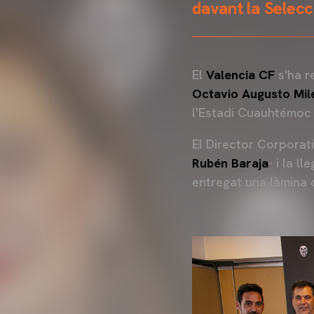
davant la Selec
El
Valencia CF
s'ha r
Octavio Augusto Mil
l'Estadi Cuauhtémoc 
El Director Corporati
Rubén Baraja
- i la l
entregat una làmina 