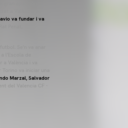
un gran apassionat
tzat a València en
avio va fundar i va
Rat Penat,
 futbol. Se'n va anar
 a l'Escola de
r a València i va
 Torino va iniciar una
ndo Marzal, Salvador
ent del Valencia CF -