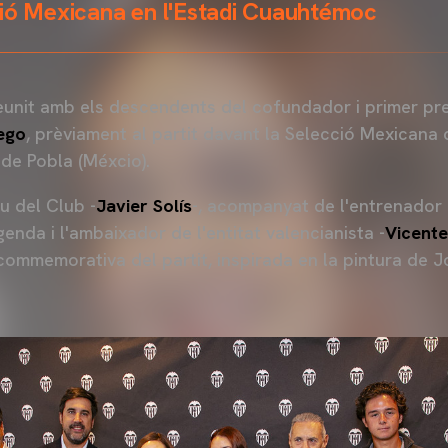
ció Mexicana en l'Estadi Cuauhtémoc
eunit amb els descendents del cofundador i primer pre
ego
, prèviament al partit davant la Selecció Mexicana
de Pobla (Méxcio).
u del Club -
Javier Solís
-, acompanyat de l'entrenador 
legenda i l'ambaixador de l'entitat valencianista -
Vicente
commemorativa del partit, inspirada en la pintura de J