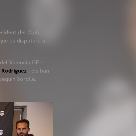
sident del Club,
 que es disputarà a
del Valencia CF -
 Rodríguez
-, els han
oaquín Sorolla.