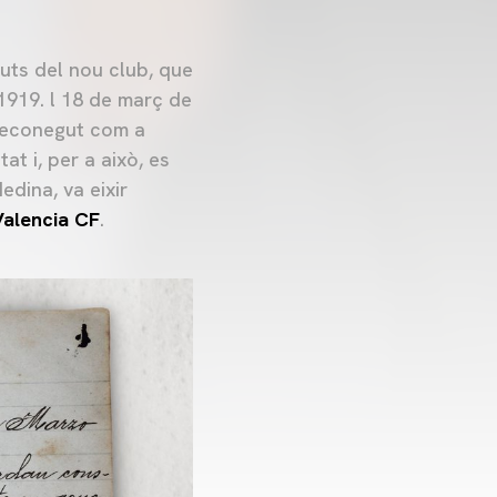
uts del nou club, que
 1919. l 18 de març de
 reconegut com a
at i, per a això, es
edina, va eixir
Valencia CF
.