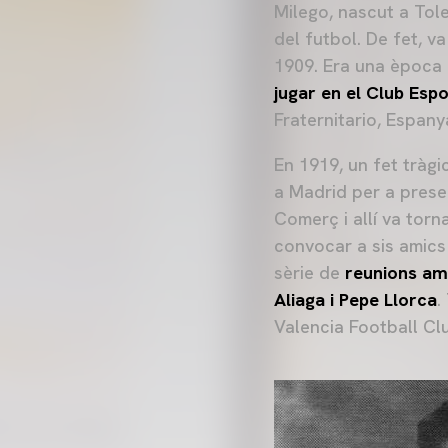
Milego, nascut a Tol
del futbol. De fet, v
1909. Era una època 
jugar en el Club Esp
Fraternitario, Espany
En 1919, un fet tràgi
a Madrid per a presen
Comerç i allí va torn
convocar a sis amics 
sèrie de
reunions am
Aliaga i Pepe Llorca
.
Valencia Football Clu