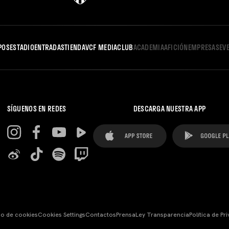
POS
ESTADIO
ENTRADAS
TIENDA
VCF MEDIA
CLUB
ACADEMIA
AFICIÓN
EMPRESAS
EV
SÍGUENOS EN REDES
DESCARGA NUESTRA APP
so de cookies
Cookies Settings
Contactos
Prensa
Ley Transparencia
Política de Pr