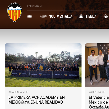
VALENCIA CF
NOU MESTALLA
TIENDA
ACADEMIA VCF
VALENCIA CF
LA PRIMERA VCF ACADEMY EN
El Valencia
MÉXICO YA ES UNA REALIDAD
México de 
05 septiembre 2025
Octavio Au
13 octubre 