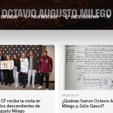
TAGS
OCTAVIO AUGUSTO MILEGO
ENTRADAS
TOUR MESTALLA
HAZTE SOCIO VCF
VALENCIA CF
 CF recibe la visita en
¿Quiénes fueron Octavio 
los descendientes de
Milego y Julio Gascó?
11 octubre 2024
gusto Milego
2024