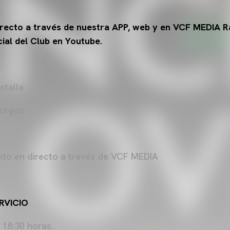
directo a través de nuestra APP, web y en VCF MEDIA Ra
cial del Club en Youtube.
talla
Burgos
to en directo a través de VCF MEDIA
RVICIO
18:30 horas.