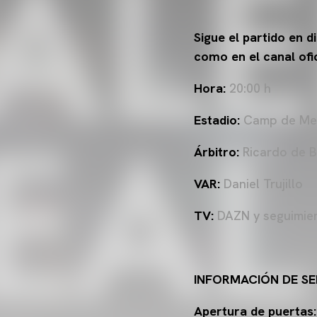
Sigue el partido en 
como en el canal ofi
Hora:
20:00 h
Estadio:
Camp de Mes
Árbitro:
Ricardo de 
VAR:
Daniel Trujillo
TV:
DAZN y seguimien
INFORMACIÓN DE SE
Apertura de puertas: