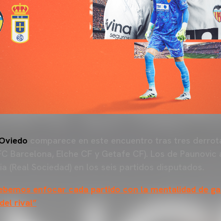
 Oviedo
comparece en este encuentro tras tres derrot
C Barcelona, Elche CF y Getafe CF). Los de Paunovic
ia (Real Sociedad) en los seis partidos disputados.
ebemos enfocar cada partido con la mentalidad de ga
el rival”