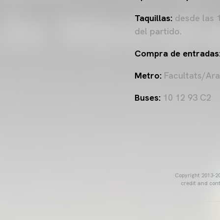
Taquillas:
desde las 1
del partido.
Compra de entradas
Metro:
Facultats/Ar
Buses:
10 12 93 C2
Copyright 2013-20
credit and cont