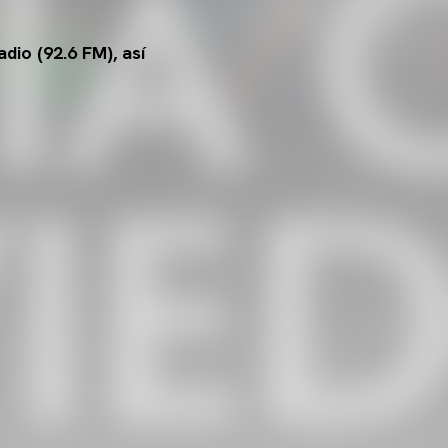
dio (92.6 FM), así