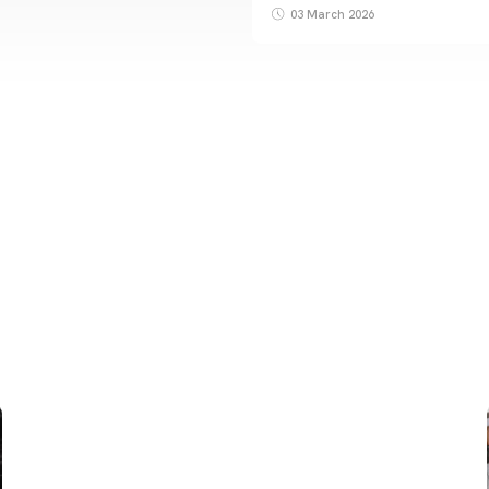
03 March 2026
FIRST TEAM
VALENCIA CF TRAINING SESSION 6/8/2026
06 August 2026