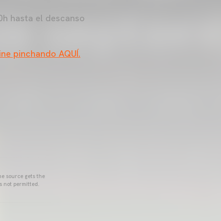
00h hasta el descanso
ine pinchando AQUÍ.
he source gets the
s not permitted.