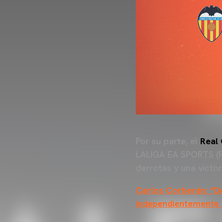
Por su parte, el
Real
LALIGA EA SPORTS (F
derrotas y una victor
Carlos Corberán: “D
independientemente d