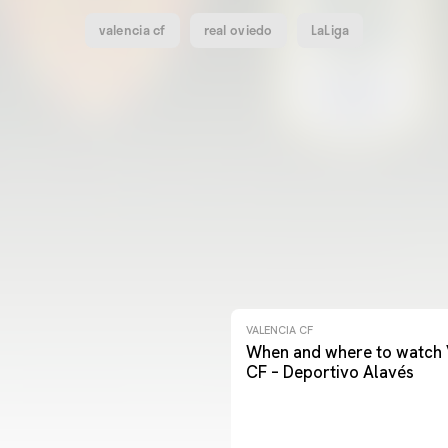
valencia cf
real oviedo
LaLiga
VALENCIA CF
When and where to watch 
CF – Deportivo Alavés