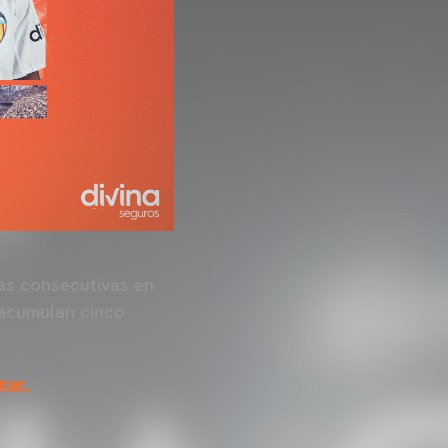
as consecutivas en
 acumulan cinco
nar,