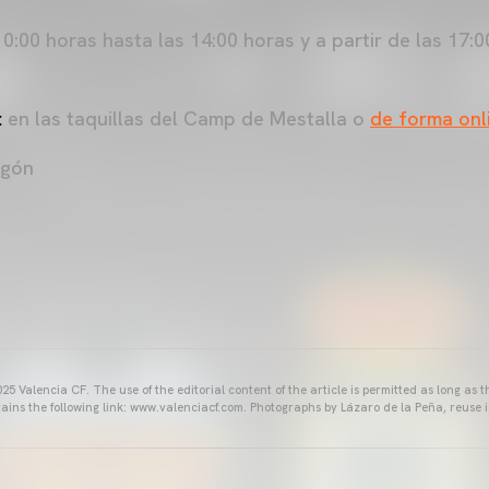
0:00 horas hasta las 14:00 horas y a partir de las 17:
:
en las taquillas del Camp de Mestalla o
de forma onl
agón
25 Valencia CF. The use of the editorial content of the article is permitted as long as t
ains the following link: www.valenciacf.com. Photographs by Lázaro de la Peña, reuse i