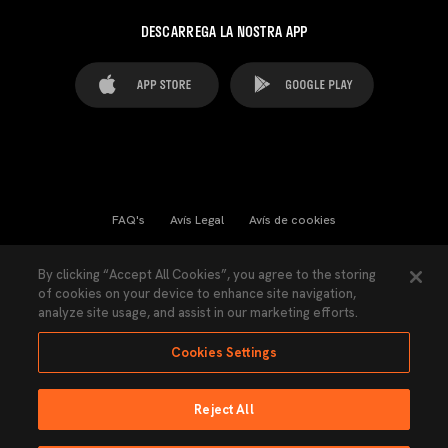
DESCARREGA LA NOSTRA APP
FAQ's
Avís Legal
Avís de cookies
Cookies Settings
Contactes
Premsa
By clicking “Accept All Cookies”, you agree to the storing
of cookies on your device to enhance site navigation,
Llei de Transparència
Política de Privacitat
analyze site usage, and assist in our marketing efforts.
Accessibilitat
Cookies Settings
Reject All
Ninguna parte de esta página puede ser reproducida sin el permiso del Valencia