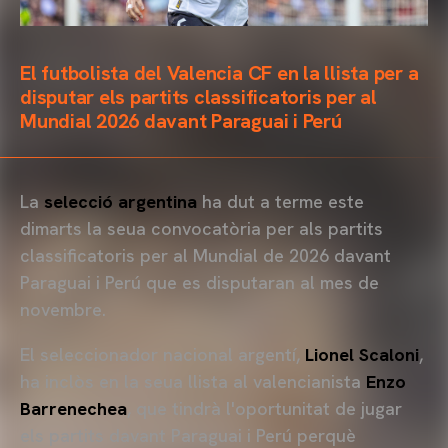
El futbolista del Valencia CF en la llista per a
disputar els partits classificatoris per al
Mundial 2026 davant Paraguai i Perú
La
selecció argentina
ha dut a terme este
dimarts la seua convocatòria per als partits
classificatoris per al Mundial de 2026 davant
Paraguai i Perú que es disputaran al mes de
novembre.
El seleccionador nacional argentí,
Lionel Scaloni
,
ha inclòs en la seua llista al valencianista
Enzo
Barrenechea
, que tindrà l'oportunitat de jugar
els partits davant Paraguai i Perú perquè