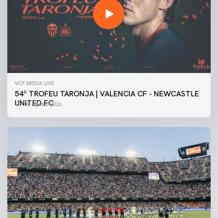
VCF MEDIA LIVE
54º TROFEU TARONJA | VALENCIA CF - NEWCASTLE
UNITED FC
08 agosto 2026