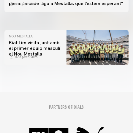
📸 #ValenciaNUFC
PRIMER EQUIP
per a l'inici de lliga a Mestalla, que l'estem esperant"
08 agosto 2026
MESTALLA 📍
08 agosto 2026
08 agosto 2026
NOU MESTALLA
Kiat Lim visita junt amb
el primer equip masculí
el Nou Mestalla
07 agosto 2026
PARTNERS OFICIALS