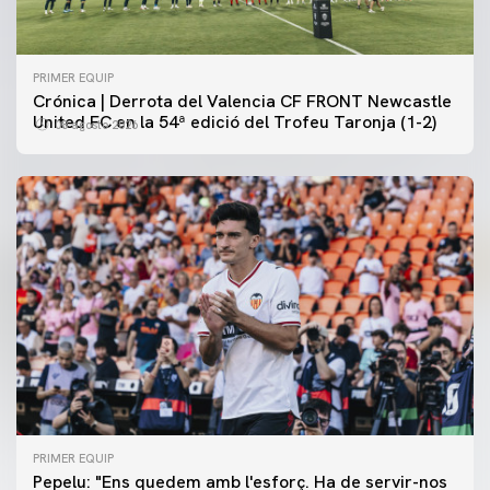
PRIMER EQUIP
Crónica | Derrota del Valencia CF FRONT Newcastle
United FC en la 54ª edició del Trofeu Taronja (1-2)
08 agosto 2026
PRIMER EQUIP
PRIMER EQUIP
Pepelu: "Ens quedem amb l'esforç. Ha de servir-nos