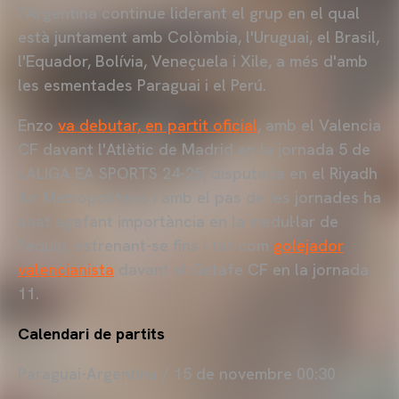
l'Argentina continue liderant el grup en el qual
està juntament amb Colòmbia, l'Uruguai, el Brasil,
l'Equador, Bolívia, Veneçuela i Xile, a més d'amb
les esmentades Paraguai i el Perú.
Enzo
va debutar, en partit oficial
, amb el Valencia
CF davant l'Atlètic de Madrid en la jornada 5 de
LALIGA EA SPORTS 24-25, disputada en el Riyadh
Air Metropolitano i amb el pas de les jornades ha
anat agafant importància en la medul·lar de
l'equip, estrenant-se fins i tot com
golejador
valencianista
davant el Getafe CF en la jornada
11.
Calendari de partits
Paraguai-Argentina / 15 de novembre 00:30