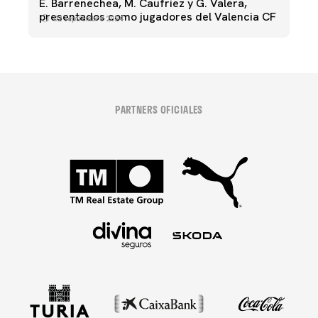
E. Barrenechea, M. Caufriez y G. Valera,
presentados como jugadores del Valencia CF
02 septiembre 2024
PARTNERS OFICIALES