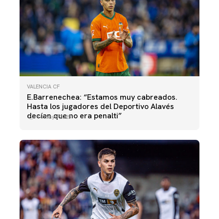
VALENCIA CF
E.Barrenechea: “Estamos muy cabreados.
Hasta los jugadores del Deportivo Alavés
decían que no era penalti”
14 mayo 2025