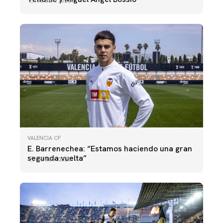
10 abril 2025
VALENCIA CF
E. Barrenechea: “Estamos haciendo una gran
segunda vuelta”
02 abril 2025