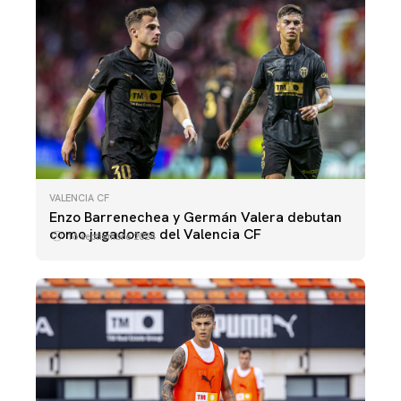
VALENCIA CF
Enzo Barrenechea y Germán Valera debutan
como jugadores del Valencia CF
16 septiembre 2024