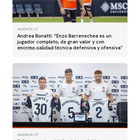
VALENCIA CF
Andrea Bonatti: “Enzo Barrenechea es un
jugador completo, de gran valor y con
enorme calidad técnica defensiva y ofensiva”
04 septiembre 2024
VALENCIA CF