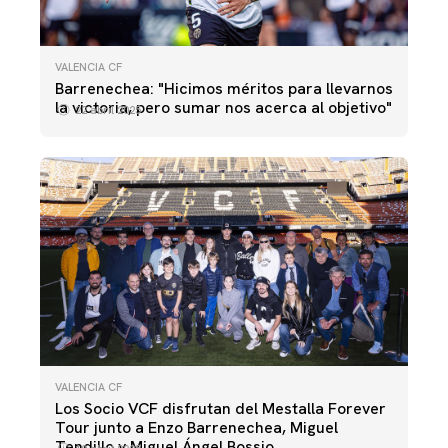
VALENCIA CF
Barrenechea: "Hicimos méritos para llevarnos
la victoria, pero sumar nos acerca al objetivo"
22 abril 2025
VALENCIA CF
Los Socio VCF disfrutan del Mestalla Forever
Tour junto a Enzo Barrenechea, Miguel
Tendillo y Miguel Ángel Bossio