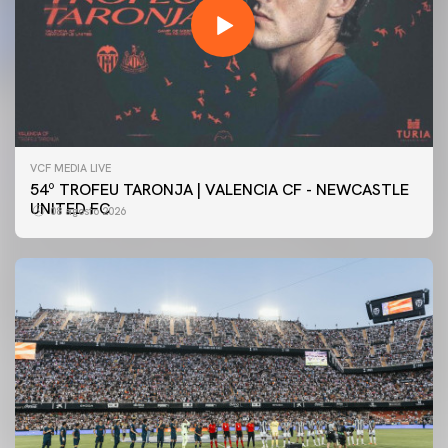
VCF MEDIA LIVE
54º TROFEU TARONJA | VALENCIA CF - NEWCASTLE
UNITED FC
08 agosto 2026