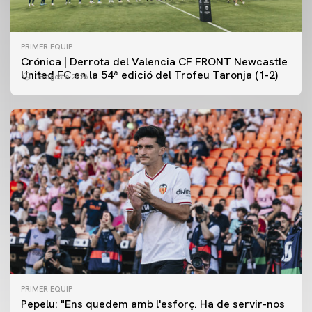
PRIMER EQUIP
Crónica | Derrota del Valencia CF FRONT Newcastle
United FC en la 54ª edició del Trofeu Taronja (1-2)
08 agosto 2026
PRIMER EQUIP
PRIMER EQUIP
Pepelu: "Ens quedem amb l'esforç. Ha de servir-nos