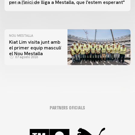
📸 #ValenciaNUFC
PRIMER EQUIP
per a l'inici de lliga a Mestalla, que l'estem esperant"
08 agosto 2026
MESTALLA 📍
08 agosto 2026
08 agosto 2026
NOU MESTALLA
Kiat Lim visita junt amb
el primer equip masculí
el Nou Mestalla
07 agosto 2026
PARTNERS OFICIALS