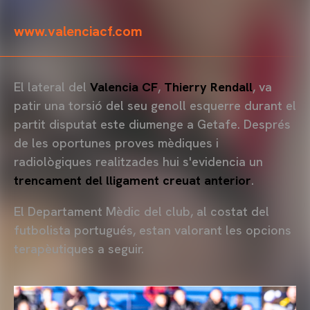
www.valenciacf.com
El lateral del
Valencia CF
,
Thierry Rendall
, va
patir una torsió del seu genoll esquerre durant el
partit disputat este diumenge a Getafe. Després
de les oportunes proves mèdiques i
radiològiques realitzades hui s'evidencia un
trencament del lligament creuat anterior
.
El Departament Mèdic del club, al costat del
futbolista portugués, estan valorant les opcions
terapèutiques a seguir.