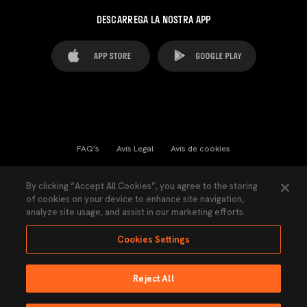
DESCARREGA LA NOSTRA APP
FAQ's
Avís Legal
Avís de cookies
Cookies Settings
Contactes
Premsa
By clicking “Accept All Cookies”, you agree to the storing
of cookies on your device to enhance site navigation,
Llei de Transparència
Política de Privacitat
analyze site usage, and assist in our marketing efforts.
Accessibilitat
Cookies Settings
Reject All
Ninguna parte de esta página puede ser reproducida sin el permiso del Valencia