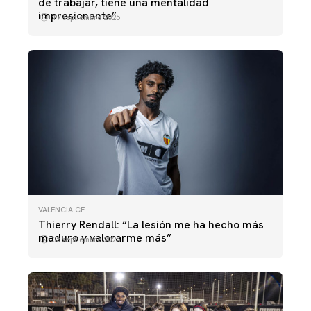
de trabajar, tiene una mentalidad
impresionante”
17 septiembre 2025
VALENCIA CF
Thierry Rendall: “La lesión me ha hecho más
maduro y valorarme más”
05 septiembre 2025