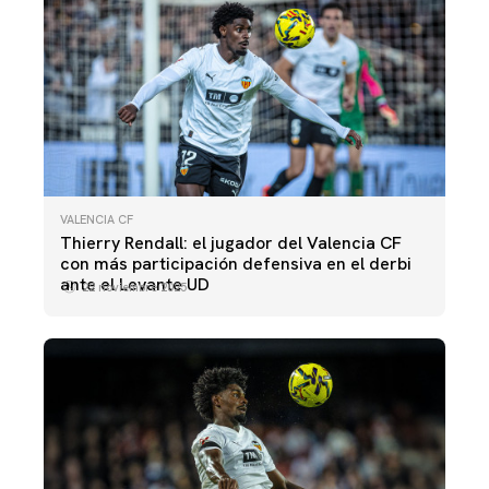
VALENCIA CF
Thierry Rendall: el jugador del Valencia CF
con más participación defensiva en el derbi
ante el Levante UD
22 noviembre 2025