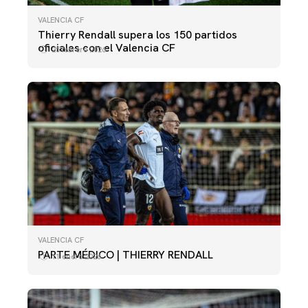
VALENCIA CF
Thierry Rendall supera los 150 partidos
oficiales con el Valencia CF
25 febrero 2026
VALENCIA CF
PARTE MÉDICO | THIERRY RENDALL
11 enero 2026