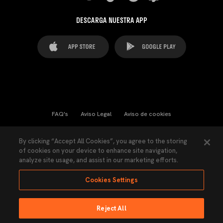
DESCARGA NUESTRA APP
FAQ's
Aviso Legal
Aviso de cookies
Cookies Settings
Contactos
Prensa
By clicking “Accept All Cookies”, you agree to the storing
of cookies on your device to enhance site navigation,
Ley Transparencia
Política de Privacidad
analyze site usage, and assist in our marketing efforts.
Accesibilidad
Cookies Settings
Reject All
Ninguna parte de esta página puede ser reproducida sin el permiso del Valencia