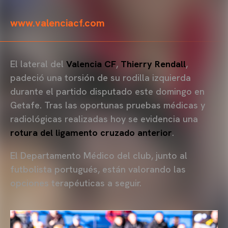
www.valenciacf.com
El lateral del
Valencia CF
,
Thierry Rendall
,
padeció una torsión de su rodilla izquierda
durante el partido disputado este domingo en
Getafe. Tras las oportunas pruebas médicas y
radiológicas realizadas hoy se evidencia una
rotura del ligamento cruzado anterior
.
El Departamento Médico del club, junto al
futbolista portugués, están valorando las
opciones terapéuticas a seguir.