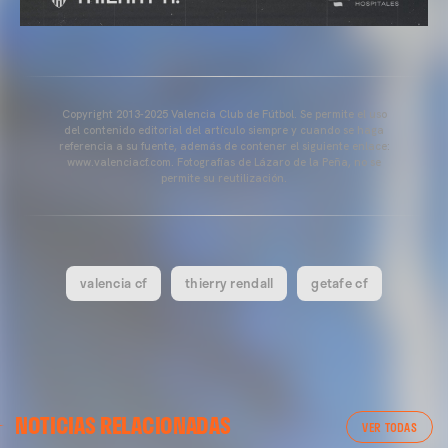
Copyright 2013-2025 Valencia Club de Fútbol. Se permite el uso
del contenido editorial del artículo siempre y cuando se haga
referencia a su fuente, además de contener el siguiente enlace:
www.valenciacf.com. Fotografías de Lázaro de la Peña, no se
permite su reutilización.
valencia cf
thierry rendall
getafe cf
VALENCIA CF
NOTICIAS RELACIONADAS
ENTRENAMIENTO DEL VALENCIA CF 04/03/26
VER TODAS