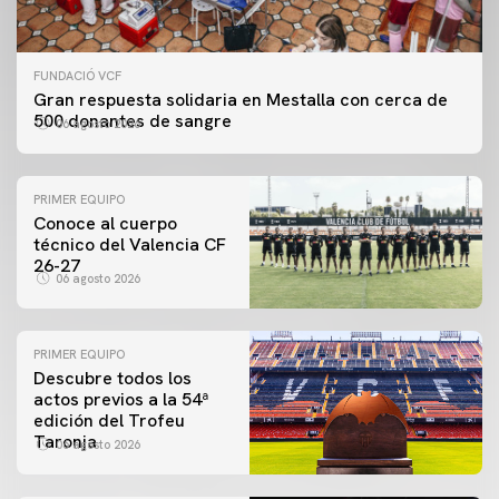
FUNDACIÓ VCF
Gran respuesta solidaria en Mestalla con cerca de
500 donantes de sangre
06 agosto 2026
PRIMER EQUIPO
Conoce al cuerpo
técnico del Valencia CF
26-27
06 agosto 2026
PRIMER EQUIPO
Descubre todos los
actos previos a la 54ª
edición del Trofeu
Taronja
06 agosto 2026