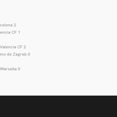
rcelona 2
lencia CF 1
Valencia CF 2
amo de Zagreb 0
 Marsella 0