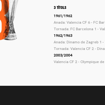
3 TÍTOLS
1961/1962
Anada: Valencia CF 6 - FC Ba
Tornada: FC Barcelona 1 - Va
1962/1963
Anada: Dinamo de Zagreb 1 - 
Tornada: Valencia CF 2 - Din
2003/2004
Valencia CF 2 - Olympique de