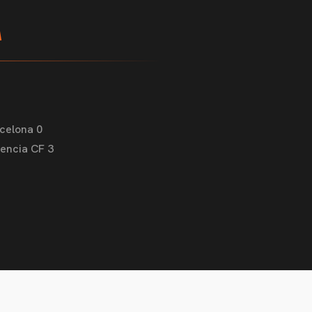
A
rcelona 0
lencia CF 3