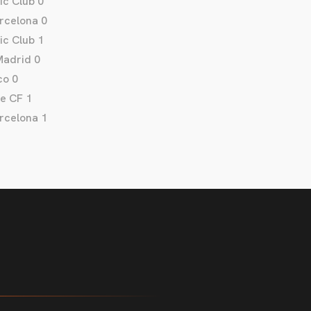
ic Club 0
rcelona 0
ic Club 1
Madrid 0
co 0
fe CF 1
rcelona 1