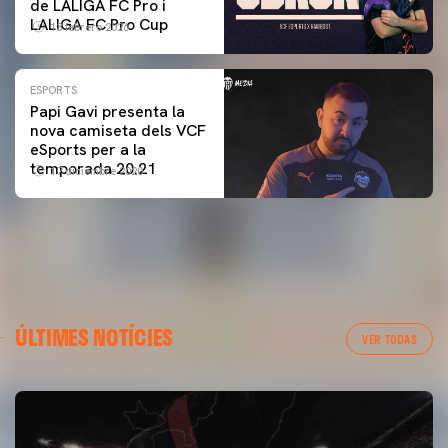
de LALIGA FC Pro i
LALIGA FC Pro Cup
13 febrero 2026
ESPORTS
Papi Gavi presenta la
nova camiseta dels VCF
eSports per a la
temporada 20.21
17 diciembre 2020
ÚLTIMES NOTÍCIES
VER TODAS