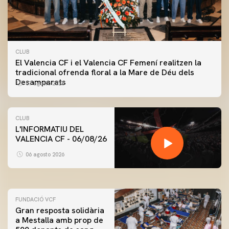
CLUB
El Valencia CF i el Valencia CF Femení realitzen la
tradicional ofrenda floral a la Mare de Déu dels
Desamparats
07 agosto 2026
CLUB
L'INFORMATIU DEL
VALENCIA CF - 06/08/26
PRIMER EQUIP
ENTRENAMENT DEL VALENCIA CF 6/8/2026
06 agosto 2026
06 agosto 2026
FUNDACIÓ VCF
Gran resposta solidària
a Mestalla amb prop de