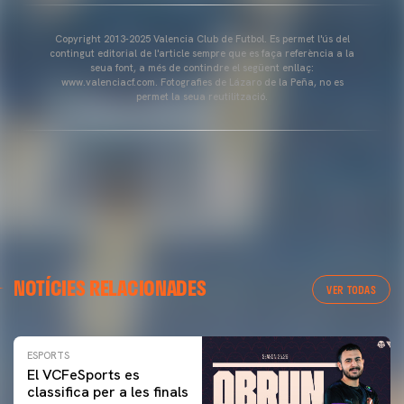
Copyright 2013-2025 Valencia Club de Futbol. Es permet l'ús del
contingut editorial de l'article sempre que es faça referència a la
seua font, a més de contindre el següent enllaç:
www.valenciacf.com. Fotografies de Lázaro de la Peña, no es
permet la seua reutilització.
NOTÍCIES RELACIONADES
VER TODAS
ESPORTS
El VCFeSports es
classifica per a les finals