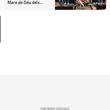
Mare de Déu dels
07 agosto 2026
Desamparats
PARTNERS OFICIALS