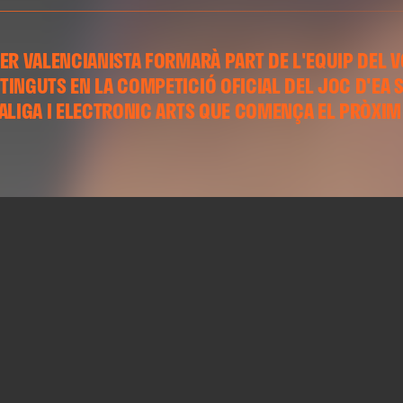
ER VALENCIANISTA FORMARÀ PART DE L'EQUIP DEL 
INGUTS EN LA COMPETICIÓ OFICIAL DEL JOC D'EA S
ALIGA I ELECTRONIC ARTS QUE COMENÇA EL PRÒXIM