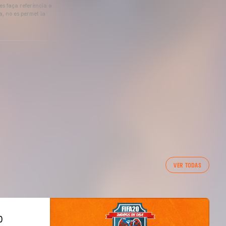
 es faça referència a
a, no es permet la
VER TODAS
0