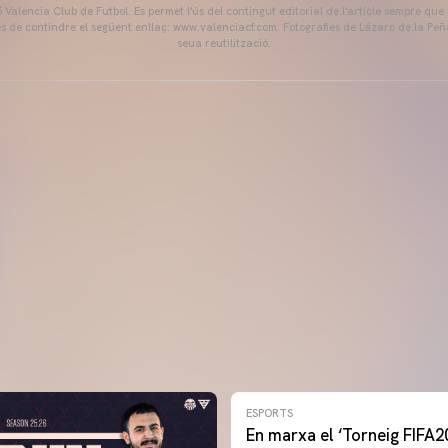
Valencia Club de Futbol. Es permet l'ús del contingut editorial de l'article sempre que
és de contindre el següent enllaç: www.valenciacf.com. Fotografies de Lázaro de la Peñ
seua reutilització.
ESPORTS
En marxa el ‘Torneig FIFA2