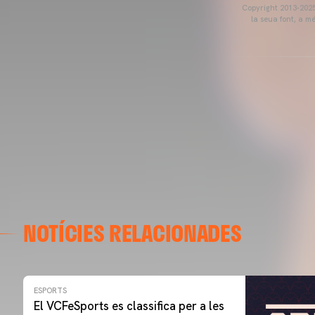
Copyright 2013-2025 
la seua font, a m
NOTÍCIES RELACIONADES
ESPORTS
El VCFeSports es classifica per a les