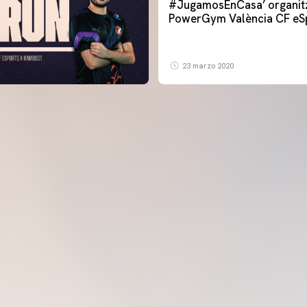
#JugamosEnCasa’ organit
PowerGym València CF eS
23 marzo 2020