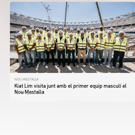
NOU MESTALLA
Kiat Lim visita junt amb el primer equip masculí el
Nou Mestalla
07 agosto 2026