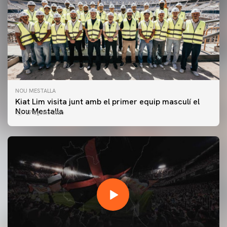
NOU MESTALLA
Kiat Lim visita junt amb el primer equip masculí el
Nou Mestalla
07 agosto 2026