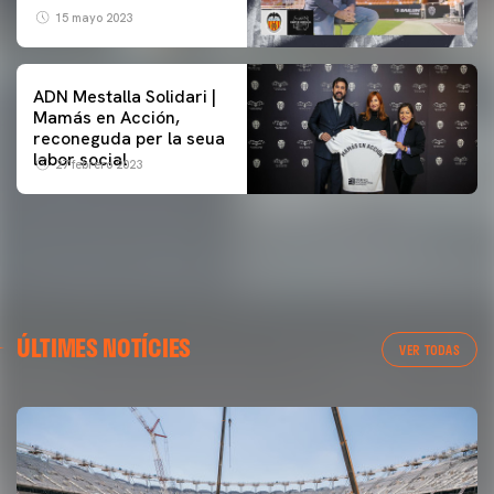
15 mayo 2023
ADN Mestalla Solidari |
Mamás en Acción,
reconeguda per la seua
labor social
27 febrero 2023
ÚLTIMES NOTÍCIES
VER TODAS