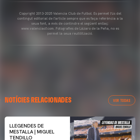
Copyright 2013-2025 Valencia Club de Futbol. Es permet l'ús del
contingut editorial de l'article sempre que es faça referència a la
seua font, a més de contindre el següent enllaç:
www.valenciacf.com. Fotografies de Lázaro de la Peña, no es
permet la seua reutilització.
NOTÍCIES RELACIONADES
VER TODAS
LLEGENDES DE
MESTALLA | MIGUEL
TENDILLO