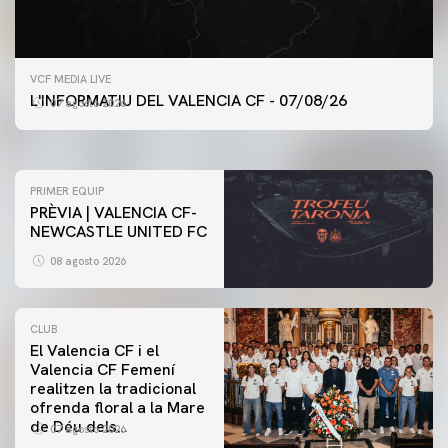
PRIMER EQUIP
VCF MEDIA LIVE
ENTRENAMENT DEL VALENCIA CF 7/8/2026
L'INFORMATIU DEL VALENCIA CF - 07/08/26
07 agosto 2026
07 agosto 2026
PRIMER EQUIP
PRÈVIA | VALENCIA CF-
NEWCASTLE UNITED FC
08 agosto 2026
CLUB
El Valencia CF i el
Valencia CF Femení
realitzen la tradicional
ofrenda floral a la Mare
de Déu dels
07 agosto 2026
Desamparats