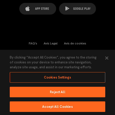
FAQ's
Avís Legal
Avís de cookies
Cookies Settings
Contactes
Premsa
By clicking “Accept All Cookies”, you agree to the storing
of cookies on your device to enhance site navigation,
Llei de Transparència
Política de Privacitat
analyze site usage, and assist in our marketing efforts.
Accessibilitat
Cookies Settings
Reject All
Ninguna parte de esta página puede ser reproducida sin el permiso del Valencia
CF © 2026 Valencia CF.
Accept All Cookies
Fet per Lobo