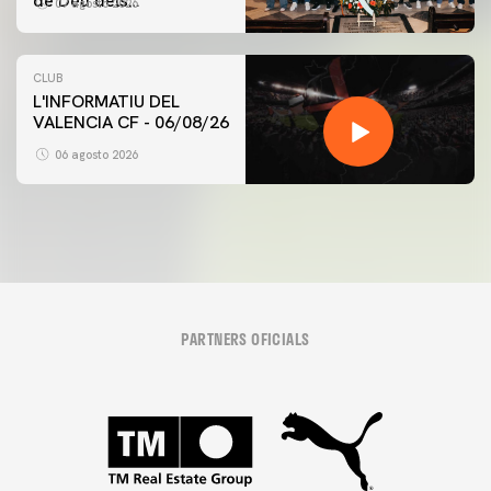
de Déu dels
07 agosto 2026
Desamparats
CLUB
L'INFORMATIU DEL
VALENCIA CF - 06/08/26
06 agosto 2026
PARTNERS OFICIALS