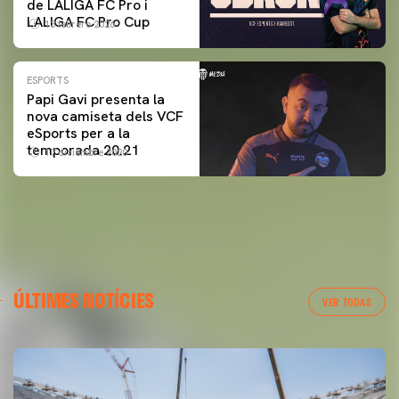
de LALIGA FC Pro i
LALIGA FC Pro Cup
13 febrero 2026
ESPORTS
Papi Gavi presenta la
nova camiseta dels VCF
eSports per a la
temporada 20.21
17 diciembre 2020
ÚLTIMES NOTÍCIES
VER TODAS