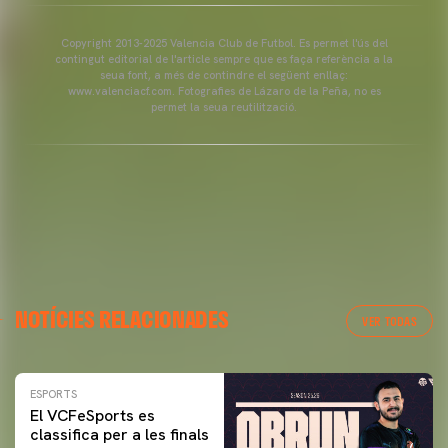
Copyright 2013-2025 Valencia Club de Futbol. Es permet l'ús del
contingut editorial de l'article sempre que es faça referència a la
seua font, a més de contindre el següent enllaç:
www.valenciacf.com. Fotografies de Lázaro de la Peña, no es
permet la seua reutilització.
NOTÍCIES RELACIONADES
VER TODAS
ESPORTS
El VCFeSports es
classifica per a les finals