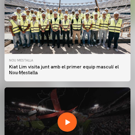
NOU MESTALLA
Kiat Lim visita junt amb el primer equip masculí el
Nou Mestalla
07 agosto 2026