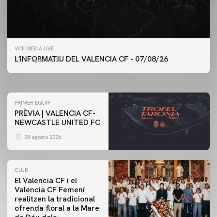
PRIMER EQUIP
VCF MEDIA LIVE
ENTRENAMENT DEL VALENCIA CF 7/8/2026
L'INFORMATIU DEL VALENCIA CF - 07/08/26
07 agosto 2026
07 agosto 2026
PRIMER EQUIP
PRÈVIA | VALENCIA CF-
NEWCASTLE UNITED FC
08 agosto 2026
CLUB
El Valencia CF i el
Valencia CF Femení
realitzen la tradicional
ofrenda floral a la Mare