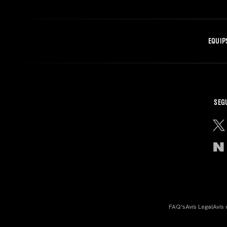
EQUIP
SEG
FAQ's
Avís Legal
Avís