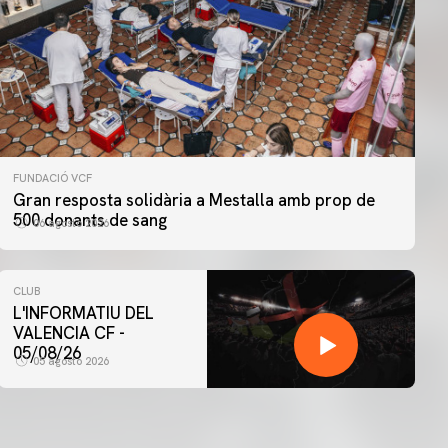
FUNDACIÓ VCF
Gran resposta solidària a Mestalla amb prop de
500 donants de sang
06 agosto 2026
CLUB
L'INFORMATIU DEL
VALENCIA CF -
05/08/26
05 agosto 2026