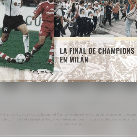
Valencia Club de Futbol. Es permet l'ús del contingut editorial de l'article sempre que
és de contindre el següent enllaç: www.valenciacf.com. Fotografies de Lázaro de la Peñ
seua reutilització.