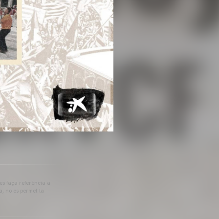
 es faça referència a
a, no es permet la