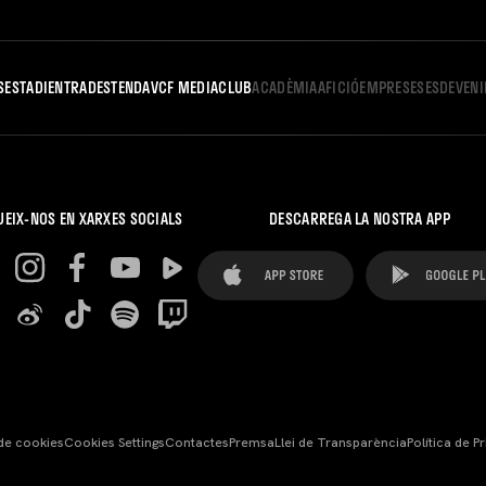
S
ESTADI
ENTRADES
TENDA
VCF MEDIA
CLUB
ACADÈMIA
AFICIÓ
EMPRESES
ESDEVEN
UEIX-NOS EN XARXES SOCIALS
DESCARREGA LA NOSTRA APP
 de cookies
Cookies Settings
Contactes
Premsa
Llei de Transparència
Política de Pr