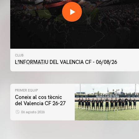
CLUB
L'INFORMATIU DEL VALENCIA CF - 06/08/26
06 agosto 2026
PRIMER EQUIP
Coneix al cos tècnic
del Valencia CF 26-27
06 agosto 2026