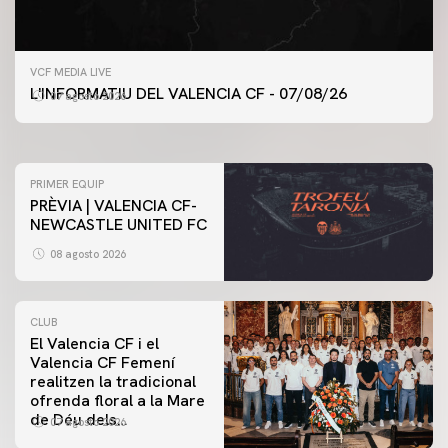
PRIMER EQUIP
VCF MEDIA LIVE
ENTRENAMENT DEL VALENCIA CF 7/8/2026
L'INFORMATIU DEL VALENCIA CF - 07/08/26
07 agosto 2026
07 agosto 2026
PRIMER EQUIP
PRÈVIA | VALENCIA CF-
NEWCASTLE UNITED FC
08 agosto 2026
CLUB
El Valencia CF i el
Valencia CF Femení
realitzen la tradicional
ofrenda floral a la Mare
de Déu dels
07 agosto 2026
Desamparats