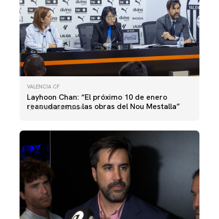
VALENCIA CF
Layhoon Chan: “El próximo 10 de enero
reanudaremos las obras del Nou Mestalla”
19 diciembre 2024