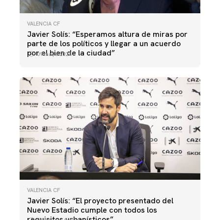
VALENCIA CF
Javier Solís: “Esperamos altura de miras por
parte de los políticos y llegar a un acuerdo
por el bien de la ciudad”
09 mayo 2024
VALENCIA CF
Javier Solís: “El proyecto presentado del
Nuevo Estadio cumple con todos los
requisitos urbanísticos”