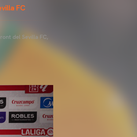
villa FC
front del Sevilla FC,