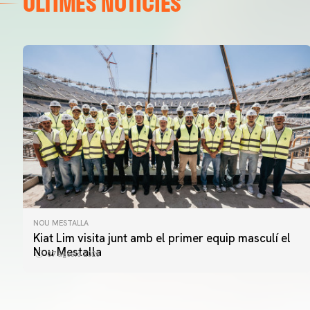
ÚLTIMES NOTÍCIES
NOU MESTALLA
Kiat Lim visita junt amb el primer equip masculí el
Nou Mestalla
07 agosto 2026