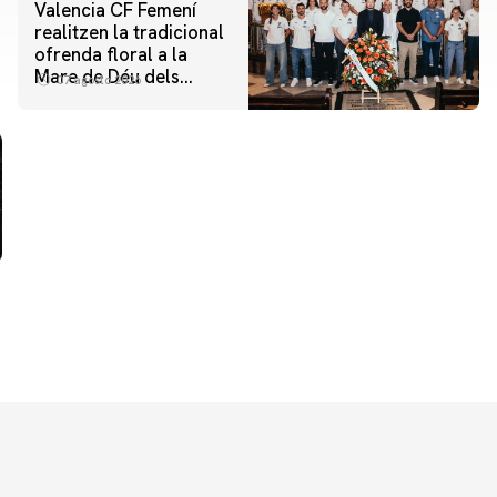
Valencia CF Femení
realitzen la tradicional
ofrenda floral a la
Mare de Déu dels
07 agosto 2026
Desamparats