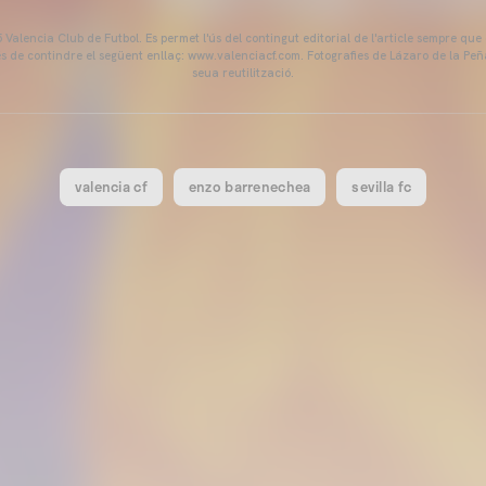
Valencia Club de Futbol. Es permet l'ús del contingut editorial de l'article sempre que
és de contindre el següent enllaç: www.valenciacf.com. Fotografies de Lázaro de la Peñ
seua reutilització.
valencia cf
enzo barrenechea
sevilla fc