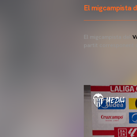
El migcampista d
El migcampista del
V
partit corresponent