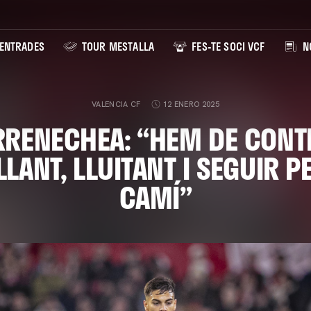
ENTRADES
TOUR MESTALLA
FES-TE SOCI VCF
NO
VALENCIA CF
12 ENERO 2025
ARRENECHEA: “HEM DE CONT
LANT, LLUITANT I SEGUIR P
CAMÍ”