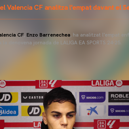
el Valencia CF analitza l'empat davant el Se
alencia CF
,
Enzo Barrenechea
, ha analitzat l'empat en
 a la denovena jornada de LALIGA EA SPORTS 24-25.