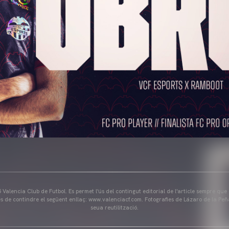
Valencia Club de Futbol. Es permet l'ús del contingut editorial de l'article sempre que
és de contindre el següent enllaç: www.valenciacf.com. Fotografies de Lázaro de la Peñ
seua reutilització.