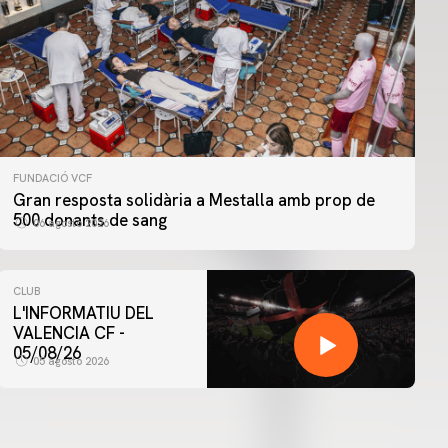
FUNDACIÓ VCF
Gran resposta solidària a Mestalla amb prop de
500 donants de sang
06 agosto 2026
CLUB
L'INFORMATIU DEL
VALENCIA CF -
05/08/26
05 agosto 2026