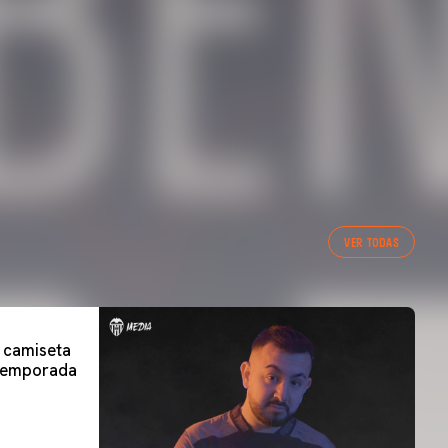
VER TODAS
a camiseta
 temporada