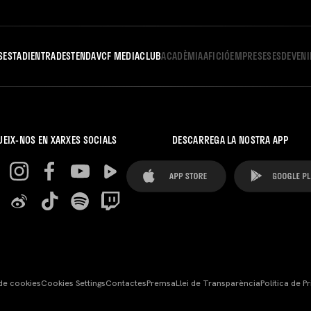
S
ESTADI
ENTRADES
TENDA
VCF MEDIA
CLUB
ACADÈMIA
AFICIÓ
EMPRESES
ESDEVEN
UEIX-NOS EN XARXES SOCIALS
DESCARREGA LA NOSTRA APP
 de cookies
Cookies Settings
Contactes
Premsa
Llei de Transparència
Política de Pr