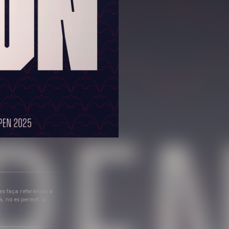
 es faça referència a
a, no es permet la