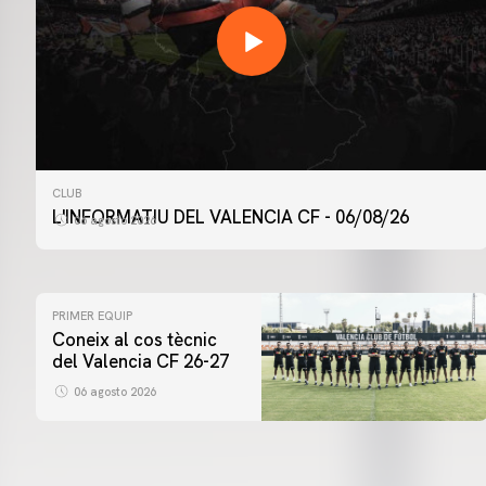
CLUB
L'INFORMATIU DEL VALENCIA CF - 06/08/26
06 agosto 2026
PRIMER EQUIP
Coneix al cos tècnic
del Valencia CF 26-27
06 agosto 2026