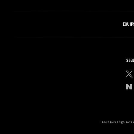
EQUIP
SEG
FAQ's
Avís Legal
Avís