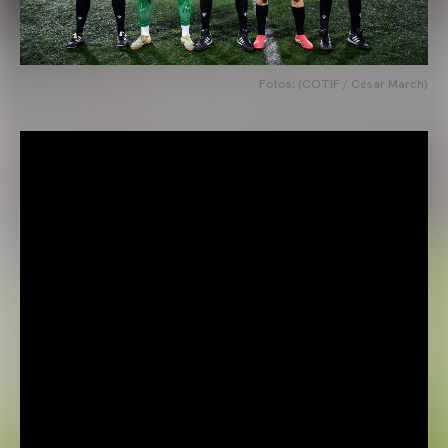
Fotos: (COTIF / César March)