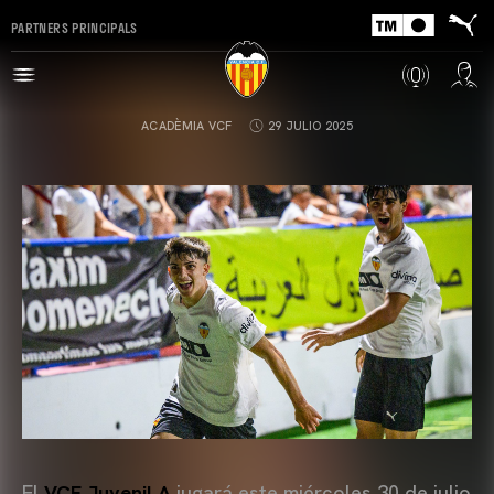
PARTNERS PRINCIPALS
ACADÈMIA VCF
29 JULIO 2025
El
VCF Juvenil A
jugará este miércoles 30 de julio