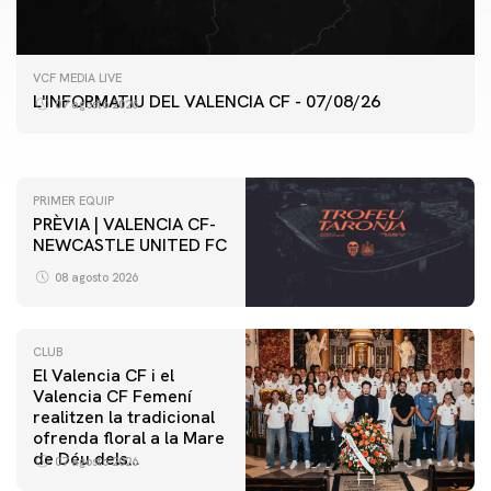
PRIMER EQUIP
VCF MEDIA LIVE
ENTRENAMENT DEL VALENCIA CF 7/8/2026
L'INFORMATIU DEL VALENCIA CF - 07/08/26
07 agosto 2026
07 agosto 2026
PRIMER EQUIP
PRÈVIA | VALENCIA CF-
NEWCASTLE UNITED FC
08 agosto 2026
CLUB
El Valencia CF i el
Valencia CF Femení
realitzen la tradicional
ofrenda floral a la Mare
de Déu dels
07 agosto 2026
Desamparats