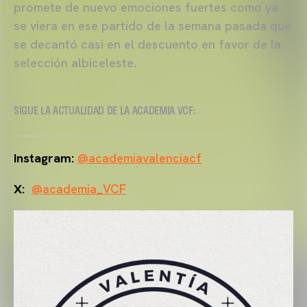
promete de nuevo emociones fuertes como ya
se viera en ese partido de la semana pasada que
se decantó casi en el descuento en favor de la
selección albiceleste.
SIGUE LA ACTUALIDAD DE LA ACADEMIA VCF:
Instagram:
@academiavalenciacf
X:
@academia_VCF