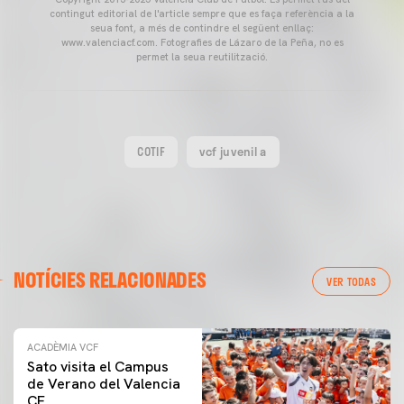
contingut editorial de l'article sempre que es faça referència a la
seua font, a més de contindre el següent enllaç:
www.valenciacf.com. Fotografies de Lázaro de la Peña, no es
permet la seua reutilització.
COTIF
vcf juvenil a
NOTÍCIES RELACIONADES
VER TODAS
ACADÈMIA VCF
Sato visita el Campus
de Verano del Valencia
CF