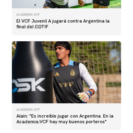
ACADEMIA VCF
El VCF Juvenil A jugará contra Argentina la
final del COTIF
29 julio 2025
ACADEMIA VCF
Alain: "Es increíble jugar con Argentina. En la
Academia VCF hay muy buenos porteros"
24 julio 2025