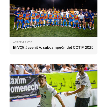
ACADEMIA VCF
ACADEMIA VCF
VCF Juvenil A - Argentina
El VCF Juvenil A, subcampeón del COTIF 2025
31 julio 2025
31 julio 2025