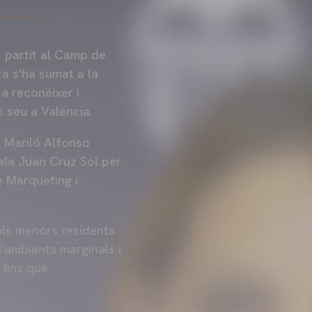
l partit al Camp de
ra s'ha sumat a la
a reconéixer i
b seu a València.
i Mariló Alfonso
ala Juan Cruz Sol per
e Màrqueting i
als menors residents
'ambients marginals i
 fins que