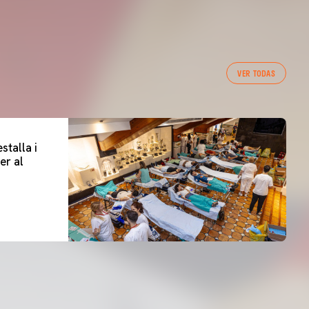
VER TODAS
stalla i
er al