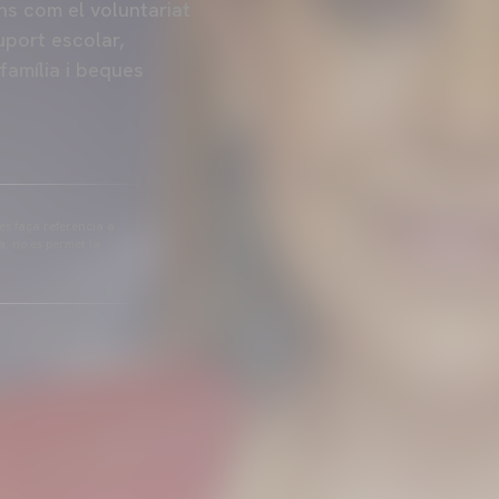
ons com el voluntariat
uport escolar,
família i beques
 es faça referència a
a, no es permet la