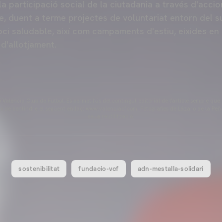
la participació social de la ciutadania a través d'acci
e, duent a terme projectes de voluntariat entorn del s
ci saludable, així com campaments d'estiu, eixides en 
 d'allotjament.
Valencia Club de Futbol. Es permet l'ús del contingut editorial de l'article sempre que
és de contindre el següent enllaç: www.valenciacf.com. Fotografies de Lázaro de la Peñ
seua reutilització.
sostenibilitat
fundacio-vcf
adn-mestalla-solidari