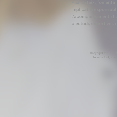
Així mateix, fomenta 
implicat i responsabl
l'acompanyament i l'o
d'estudi, esportives i
Copyright 2013-2025 
la seua font, a m