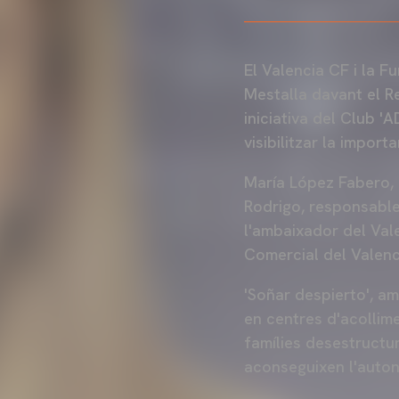
El Valencia CF i la F
Mestalla davant el Rea
iniciativa del Club '
visibilitzar la impor
María López Fabero, 
Rodrigo, responsable
l'ambaixador del Vale
Comercial del Valenc
'Soñar despierto', a
en centres d'acollim
famílies desestructu
aconseguixen l'auto