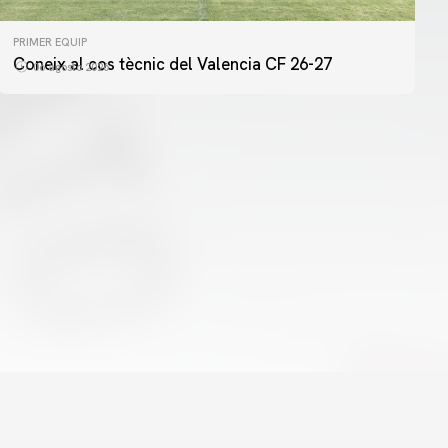
PRIMER EQUIP
PRIMER EQUIP
ENTRENAMENT DEL VALENCIA CF 5/8/2026
Coneix al cos tècnic del Valencia CF 26-27
06 agosto 2026
05 agosto 2026