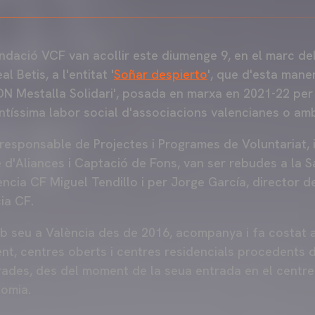
undació VCF van acollir este diumenge 9, en el marc de
l Betis, a l'entitat '
Soñar despierto
', que d'esta mane
ADN Mestalla Solidari', posada en marxa en 2021-22 per 
tantíssima labor social d'associacions valencianes o am
responsable de Projectes i Programes de Voluntariat, 
 d'Aliances i Captació de Fons, van ser rebudes a la S
ncia CF Miguel Tendillo i per Jorge García, director d
ia CF.
mb seu a València des de 2016, acompanya i fa costat 
ent, centres oberts i centres residencials procedents d
rades, des del moment de la seua entrada en el centre
nomia.