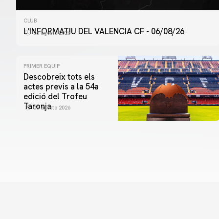
CLUB
L'INFORMATIU DEL VALENCIA CF - 06/08/26
06 agosto 2026
PRIMER EQUIP
Descobreix tots els
actes previs a la 54a
edició del Trofeu
Taronja
06 agosto 2026