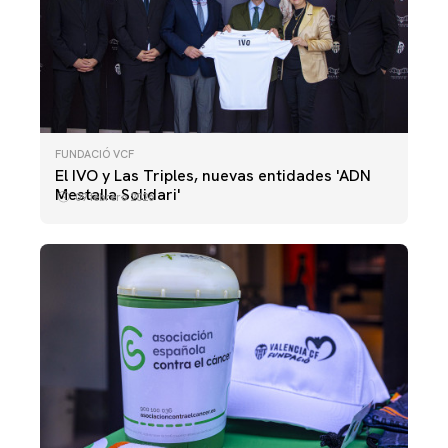
FUNDACIÓ VCF
El IVO y Las Triples, nuevas entidades 'ADN
Mestalla Solidari'
09 febrero 2026