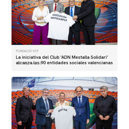
FUNDACIÓ VCF
La iniciativa del Club 'ADN Mestalla Solidari'
alcanza las 90 entidades sociales valencianas
10 junio 2026