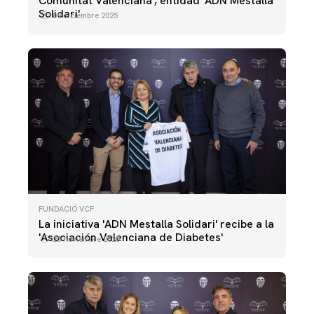
Comunitat Valenciana', entidad 'ADN Mestalla
Solidari'
09 diciembre 2025
FUNDACIÓ VCF
La iniciativa 'ADN Mestalla Solidari' recibe a la
'Asociación Valenciana de Diabetes'
25 noviembre 2025