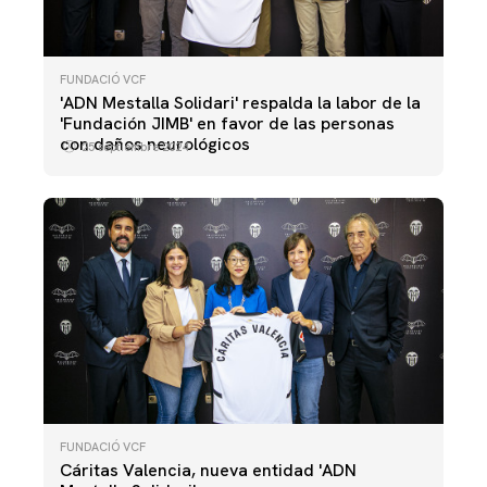
FUNDACIÓ VCF
'ADN Mestalla Solidari' respalda la labor de la
'Fundación JIMB' en favor de las personas
con daños neurológicos
25 septiembre 2024
FUNDACIÓ VCF
Cáritas Valencia, nueva entidad 'ADN