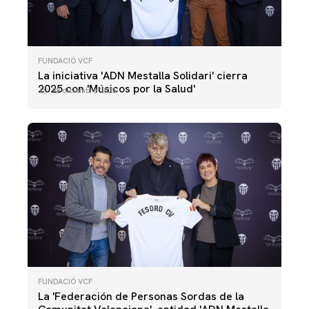
FUNDACIÓ VCF
La iniciativa 'ADN Mestalla Solidari' cierra
2025 con 'Músicos por la Salud'
22 diciembre 2025
FUNDACIÓ VCF
La 'Federación de Personas Sordas de la