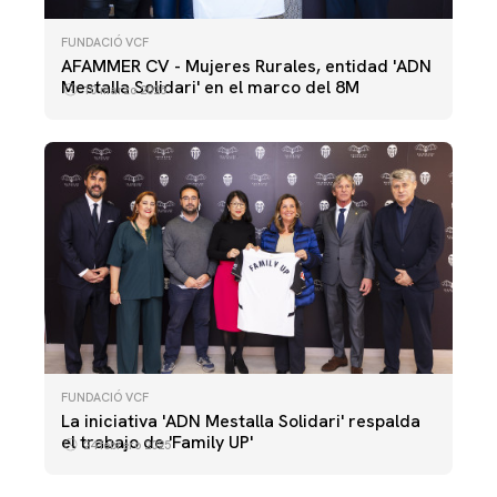
FUNDACIÓ VCF
AFAMMER CV - Mujeres Rurales, entidad 'ADN
Mestalla Solidari' en el marco del 8M
10 marzo 2025
FUNDACIÓ VCF
La iniciativa 'ADN Mestalla Solidari' respalda
el trabajo de 'Family UP'
24 febrero 2025