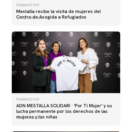
FUNDACIÓ VCF
Mestalla recibe la visita de mujeres del
Centro de Acogida a Refugiados
12 marzo 2024
FUNDACIÓ VCF
ADN MESTALLA SOLIDARI · 'Por Ti Mujer' y su
lucha permanente por los derechos de las
mujeres y las niñas
11 marzo 2024