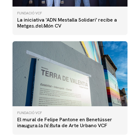
FUNDACIÓ VCF
La iniciativa 'ADN Mestalla Solidari' recibe a
Metges del Món CV
01 octubre 2025
FUNDACIÓ VCF
El mural de Felipe Pantone en Benetússer
inaugura la IV Ruta de Arte Urbano VCF
26 septiembre 2025