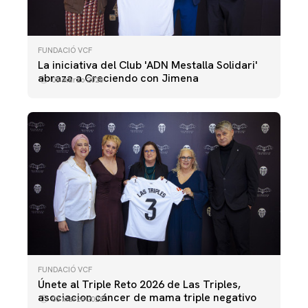
FUNDACIÓ VCF
La iniciativa del Club 'ADN Mestalla Solidari'
abraza a Creciendo con Jimena
05 marzo 2026
FUNDACIÓ VCF
Únete al Triple Reto 2026 de Las Triples,
asociacion cáncer de mama triple negativo
03 marzo 2026