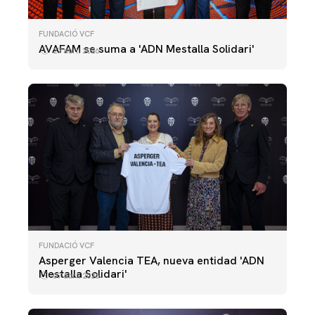
FUNDACIÓ VCF
AVAFAM se suma a 'ADN Mestalla Solidari'
27 abril 2026
FUNDACIÓ VCF
Asperger Valencia TEA, nueva entidad 'ADN
Mestalla Solidari'
07 abril 2026