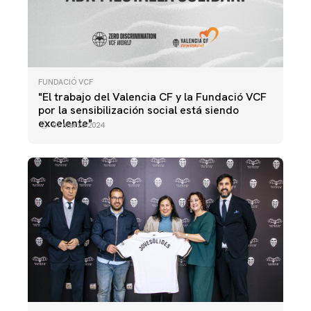
FUNDACIÓ VCF
"El trabajo del Valencia CF y la Fundació VCF
por la sensibilización social está siendo
excelente"
01 marzo 2024