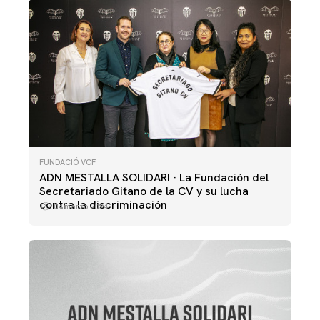
FUNDACIÓ VCF
ADN MESTALLA SOLIDARI · La Fundación del
Secretariado Gitano de la CV y su lucha
contra la discriminación
04 marzo 2024