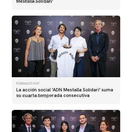
Mestalla Solidari'
23 septiembre 2024
FUNDACIÓ VCF
La acción social 'ADN Mestalla Solidari' suma
su cuarta temporada consecutiva
06 septiembre 2024