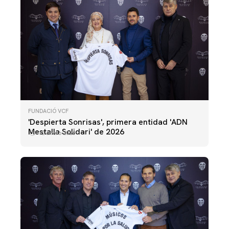
FUNDACIÓ VCF
'Despierta Sonrisas', primera entidad 'ADN
Mestalla Solidari' de 2026
12 enero 2026