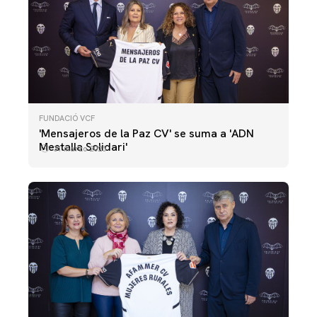
FUNDACIÓ VCF
'Mensajeros de la Paz CV' se suma a 'ADN
Mestalla Solidari'
31 marzo 2025