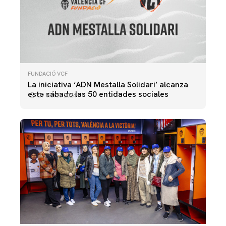
FUNDACIÓ VCF
La iniciativa ‘ADN Mestalla Solidari’ alcanza
este sábado las 50 entidades sociales
29 marzo 2024