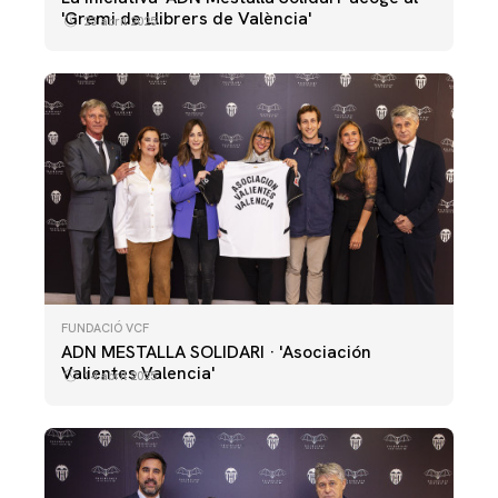
'Gremi de Llibrers de València'
23 abril 2025
FUNDACIÓ VCF
ADN MESTALLA SOLIDARI · 'Asociación
Valientes Valencia'
14 abril 2025