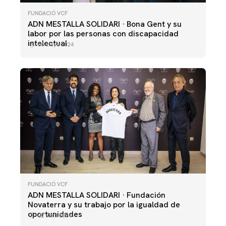
FUNDACIÓ VCF
ADN MESTALLA SOLIDARI · Bona Gent y su
labor por las personas con discapacidad
intelectual
06 mayo 2024
FUNDACIÓ VCF
ADN MESTALLA SOLIDARI · Fundación
Novaterra y su trabajo por la igualdad de
oportunidades
22 abril 2024