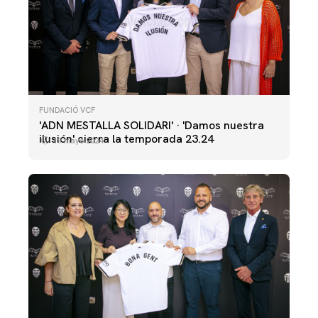
FUNDACIÓ VCF
'ADN MESTALLA SOLIDARI' · 'Damos nuestra
ilusión' cierra la temporada 23.24
19 mayo 2024