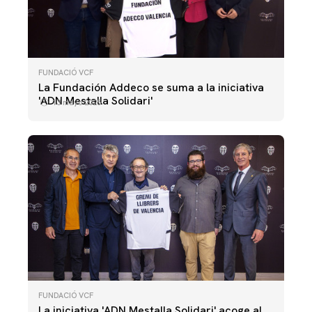
FUNDACIÓ VCF
La Fundación Addeco se suma a la iniciativa
'ADN Mestalla Solidari'
13 mayo 2025
FUNDACIÓ VCF
La iniciativa 'ADN Mestalla Solidari' acoge al