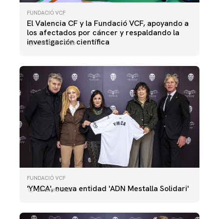
FUNDACIÓ VCF
El Valencia CF y la Fundació VCF, apoyando a
los afectados por cáncer y respaldando la
investigación científica
04 febrero 2026
FUNDACIÓ VCF
'YMCA', nueva entidad 'ADN Mestalla Solidari'
26 enero 2026