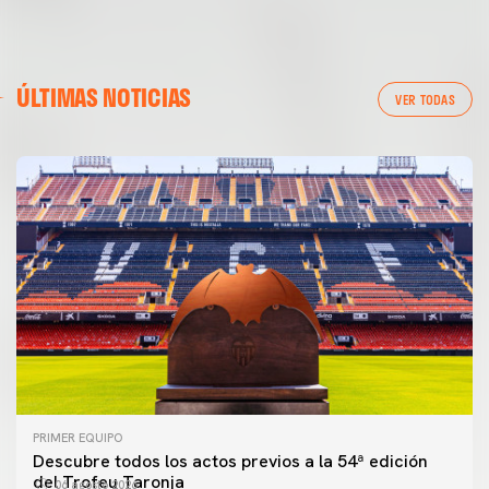
ÚLTIMAS NOTICIAS
VER TODAS
PRIMER EQUIPO
Descubre todos los actos previos a la 54ª edición
del Trofeu Taronja
06 agosto 2026