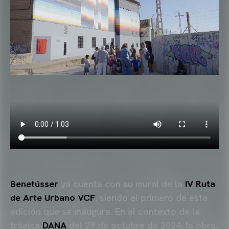
Benetússer
ya cuenta con su mural de la
IV Ruta
de Arte Urbano VCF
, siendo el primero de esta
edición que se inaugura. En el contexto de la
trágica
DANA
del 29 de octubre de 2024, la obra,