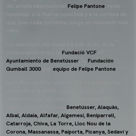
del artista internacional
Felipe Pantone
, rinde
homenaje a la fuerza colectiva y a la certeza de
que, tras cada tormenta, surge un horizonte más
claro.
La realización del mural ha sido fruto de la
colaboración entre la
Fundació VCF
, el
Ayuntamiento de Benetússer
, la
Fundación
Gumball 3000
y el
equipo de Felipe Pantone
.
La IV Ruta de Arte Urbano VCF va a estar muy
vinculada a la DANA, puesto que los 16
municipios más dañados por la misma van a
exhibir sendos murales:
Benetússer, Alaquàs,
Albal, Aldaia, Alfafar, Algemesí, Beniparrell,
Catarroja, Chiva, La Torre, Lloc Nou de la
Corona, Massanassa, Paiporta, Picanya, Sedaví y