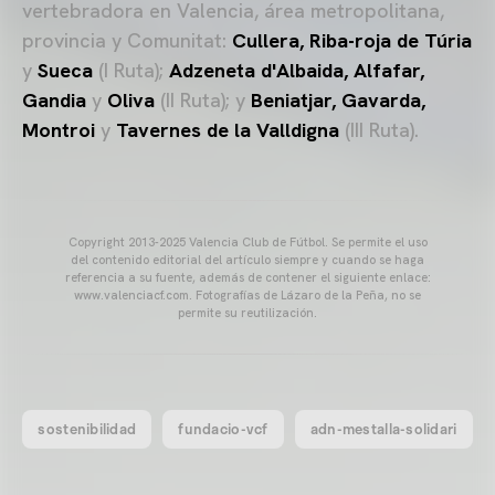
vertebradora en Valencia, área metropolitana,
provincia y Comunitat:
Cullera, Riba-roja de Túria
y
Sueca
(I Ruta);
Adzeneta d'Albaida, Alfafar,
Gandia
y
Oliva
(II Ruta); y
Beniatjar, Gavarda,
Montroi
y
Tavernes de la Valldigna
(III Ruta).
Copyright 2013-2025 Valencia Club de Fútbol. Se permite el uso
del contenido editorial del artículo siempre y cuando se haga
referencia a su fuente, además de contener el siguiente enlace:
www.valenciacf.com. Fotografías de Lázaro de la Peña, no se
permite su reutilización.
sostenibilidad
fundacio-vcf
adn-mestalla-solidari