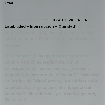
Utiel
.
Como el propio artista conceptúa y así lo
expresa con su obra
“TERRA DE VALENTIA.
Estabilidad – Interrupción – Claridad”
, la DANA
quebró la estabilidad, desembocando en una
interrupción que, finalmente, fue superada con
claridad.
En Benetússer, la inauguración de la obra se
celebró este 25 de septiembre, con la
participación de muchos vecinos, grandes y
pequeños, la mascota del Valencia CF, miembros
del equipo de Felipe Pantone, la alcaldesa de la
localidad, Eva Ángela Sanz, el embajador del
Valencia CF Ricardo Arias y el director general,
Javier Solís.