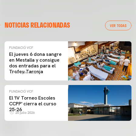
NOTICIAS RELACIONADAS
VER TODAS
FUNDACIÓ VCF
El jueves 6 dona sangre
en Mestalla y consigue
dos entradas para el
Trofeu Taronja
03 agosto 2026
FUNDACIÓ VCF
El 'IV Torneo Escoles
CCPP' cierra el curso
25-26
20 julio 2026