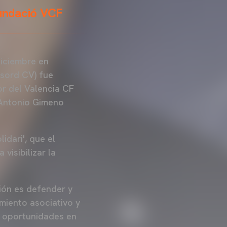
Fundació VCF
diciembre en
sord CV) fue
or del Valencia CF
 Antonio Gimeno
idari', que el
visibilizar la
ión es defender y
miento asociativo y
e oportunidades en