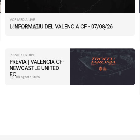
VCF MEDIA LIVE
L'INFORMATIU DEL VALENCIA CF - 07/08/26
07 agosto 2026
PRIMER EQUIPO
PREVIA | VALENCIA CF-
NEWCASTLE UNITED
FC
08 agosto 2026