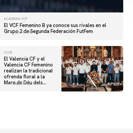
ACADEMIA VCF
El VCF Femenino B ya conoce sus rivales en el
Grupo 2 de Segunda Federación FutFem
07 agosto 2026
CLUB
El Valencia CF y el
Valencia CF Femenino
realizan la tradicional
ofrenda floral a la
Mare de Déu dels
07 agosto 2026
Desamparats