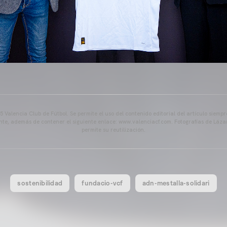
 Valencia Club de Fútbol. Se permite el uso del contenido editorial del artículo siem
ente, además de contener el siguiente enlace: www.valenciacf.com. Fotografías de Lázar
permite su reutilización.
sostenibilidad
fundacio-vcf
adn-mestalla-solidari