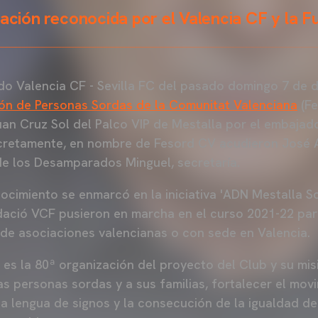
zación reconocida por el Valencia CF y la 
do Valencia CF - Sevilla FC del pasado domingo 7 de 
ón de Personas Sordas de la Comunitat Valenciana
(Fe
Juan Cruz Sol del Palco VIP de Mestalla por el embajad
ncretamente, en nombre de Fesord CV acudieron José
de los Desamparados Minguel, secretaría.
cimiento se enmarcó en la iniciativa 'ADN Mestalla Sol
dació VCF pusieron en marcha en el curso 2021-22 para 
 de asociaciones valencianas o con sede en Valencia.
es la 80ª organización del proyecto del Club y su mis
s personas sordas y a sus familias, fortalecer el movi
 la lengua de signos y la consecución de la igualdad d