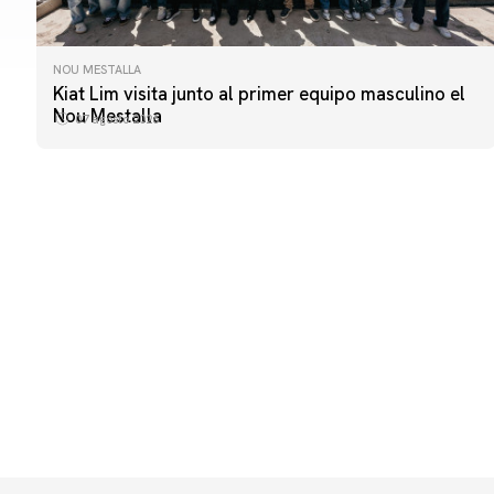
NOU MESTALLA
PRIMER EQUIPO
Kiat Lim visita junto al primer equipo masculino el
ENTRENAMIENTO DEL VALENCIA CF 7/8/2026
Nou Mestalla
07 agosto 2026
07 agosto 2026