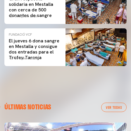
solidaria en Mestalla
con cerca de 500
donantes de sangre
06 agosto 2026
FUNDACIÓ VCF
El jueves 6 dona sangre
en Mestalla y consigue
dos entradas para el
Trofeu Taronja
03 agosto 2026
ÚLTIMAS NOTICIAS
VER TODAS