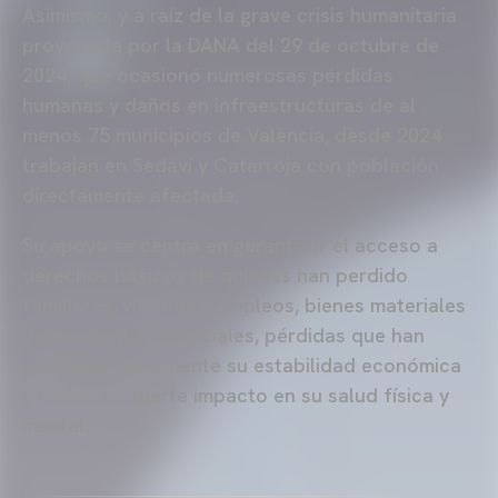
Asimismo, y a raíz de la grave crisis humanitaria
provocada por la DANA del 29 de octubre de
2024, que ocasionó numerosas pérdidas
humanas y daños en infraestructuras de al
menos 75 municipios de Valencia, desde 2024
trabajan en Sedaví y Catarroja con población
directamente afectada.
Su apoyo se centra en garantizar el acceso a
derechos básicos de quienes han perdido
familiares, viviendas, empleos, bienes materiales
y documentos esenciales, pérdidas que han
afectado gravemente su estabilidad económica
y tenido un fuerte impacto en su salud física y
mental.