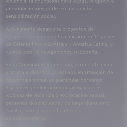
violencia, la educación para la paz, el apoyo a
personas en riesgo de exclusión y la
sensibilización social.
Actualmente desarrolla proyectos de
cooperación y acción humanitaria en 11 países
de Oriente Próximo, África y América Latina, y
cuenta con 15 delegaciones en España.
En la Comunidad Valenciana, ofrece atención
gratuita a distintos colectivos en situación de
desventaja social, en particular personas
migrantes y solicitantes de asilo, mujeres
víctimas de violencia o explotación sexual,
personas desempleadas de larga duración y
familias con graves dificultades
socioeconómicas.