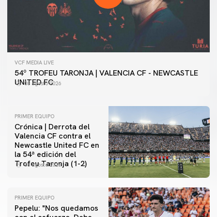
VCF MEDIA LIVE
54º TROFEU TARONJA | VALENCIA CF - NEWCASTLE
UNITED FC
08 agosto 2026
PRIMER EQUIPO
Crónica | Derrota del
Valencia CF contra el
Newcastle United FC en
la 54ª edición del
Trofeu Taronja (1-2)
08 agosto 2026
PRIMER EQUIPO
Pepelu: "Nos quedamos