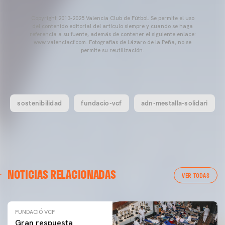
Copyright 2013-2025 Valencia Club de Fútbol. Se permite el uso
del contenido editorial del artículo siempre y cuando se haga
referencia a su fuente, además de contener el siguiente enlace:
www.valenciacf.com. Fotografías de Lázaro de la Peña, no se
permite su reutilización.
sostenibilidad
fundacio-vcf
adn-mestalla-solidari
NOTICIAS RELACIONADAS
VER TODAS
FUNDACIÓ VCF
Gran respuesta