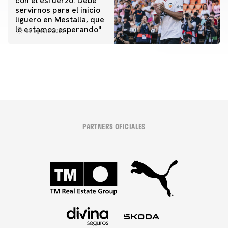
con el esfuerzo. Debe
servirnos para el inicio
PRIMER EQUIPO
liguero en Mestalla, que
Las fotos del Valencia CF-Newcastle United FC
lo estamos esperando"
08 agosto 2026
08 agosto 2026
PARTNERS OFICIALES