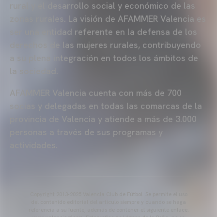
rural y el desarrollo social y económico de las
zonas rurales. La visión de AFAMMER Valencia es
ser una entidad referente en la defensa de los
derechos de las mujeres rurales, contribuyendo
a su plena integración en todos los ámbitos de
la sociedad.
AFAMMER Valencia cuenta con más de 700
socias y delegadas en todas las comarcas de la
provincia de Valencia y atiende a más de 3.000
personas a través de sus programas y
actividades.
Copyright 2013-2025 Valencia Club de Fútbol. Se permite el uso
del contenido editorial del artículo siempre y cuando se haga
referencia a su fuente, además de contener el siguiente enlace: