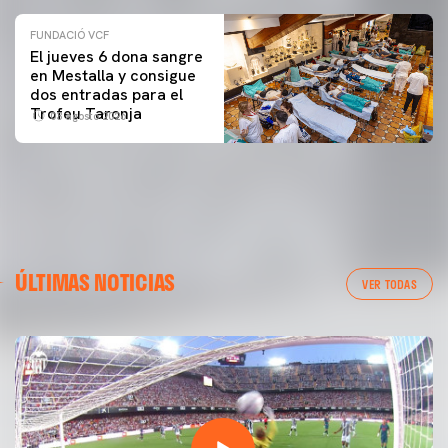
FUNDACIÓ VCF
El jueves 6 dona sangre
en Mestalla y consigue
dos entradas para el
Trofeu Taronja
03 agosto 2026
ÚLTIMAS NOTICIAS
VER TODAS