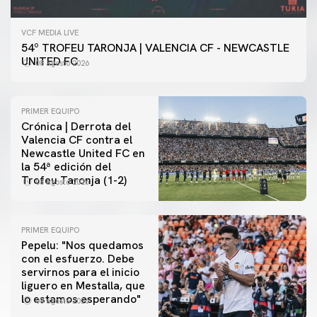
VCF MEDIA LIVE
54º TROFEU TARONJA | VALENCIA CF - NEWCASTLE
UNITED FC
08 agosto 2026
PRIMER EQUIPO
Crónica | Derrota del
Valencia CF contra el
Newcastle United FC en
la 54ª edición del
Trofeu Taronja (1-2)
08 agosto 2026
PRIMER EQUIPO
Pepelu: "Nos quedamos
con el esfuerzo. Debe
servirnos para el inicio
PRIMER EQUIPO
liguero en Mestalla, que
Las fotos del Valencia CF-Newcastle United FC
lo estamos esperando"
08 agosto 2026
08 agosto 2026