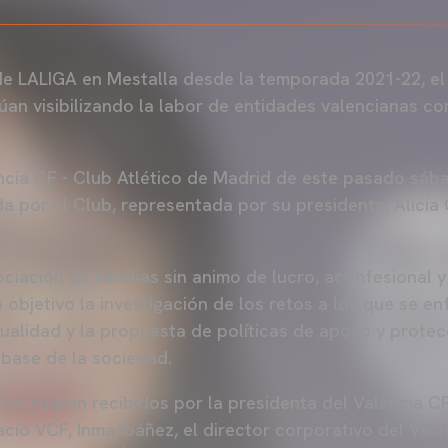
 LALIGA en Mestalla desde la temporada 2021-22, el 
an visibilizando la labor de entidades valencianas c
ncia CF - Club Atlético de Madrid de este pasado sába
 por el Club, representada por su presidenta, Alicia G
ociación de familias sin animo de lucro, aconfesional y
objetivo la investigación de los retos a los que se enf
tualidad y la propuesta de políticas de apoyo y protec
a base de la sociedad.
 Sol fueron recibidos por la presidenta del Valencia C
ció VCF, Inma Ibáñez, el director corporativo del Valen