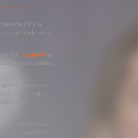
Valencia CF y la
on una marcado cariz
do, fue '
Family UP
' la
rau, y su secretario,
 apolítica, nacida en
rentan las familias
ción a esta
F, Layhoon Chan, la
cia CF, Javier Solís,