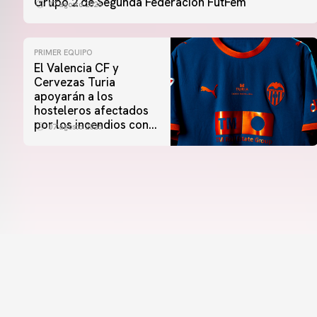
Grupo 2 de Segunda Federación FutFem
07 agosto 2026
PRIMER EQUIPO
El Valencia CF y
Cervezas Turia
apoyarán a los
hosteleros afectados
por los incendios con
07 agosto 2026
una iniciativa especial
en el Trofeu Taronja