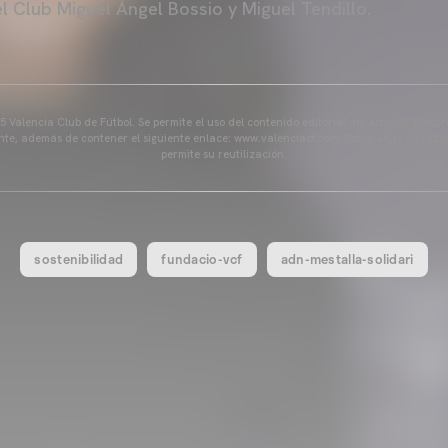
l Club Miguel Ángel Bossio y Miguel Tendillo.
 Valencia Club de Fútbol. Se permite el uso del contenido editorial del artículo siem
ente, además de contener el siguiente enlace: www.valenciacf.com. Fotografías de Lázar
permite su reutilización.
sostenibilidad
fundacio-vcf
adn-mestalla-solidari