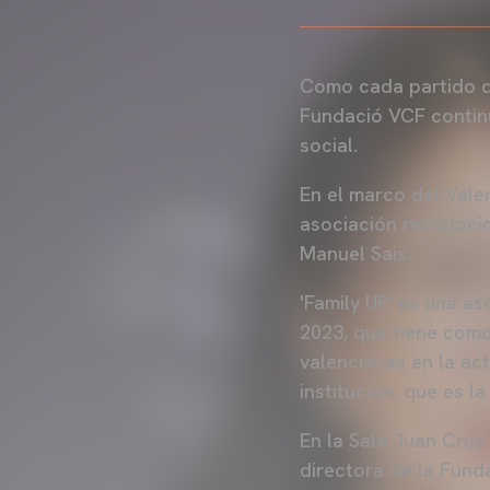
Como cada partido de
Fundació VCF continú
social.
En el marco del Vale
asociación reconocida
Manuel Sais.
'Family UP' es una as
2023, que tiene como 
valencianas en la ac
institución, que es l
En la Sala Juan Cruz
directora de la Funda