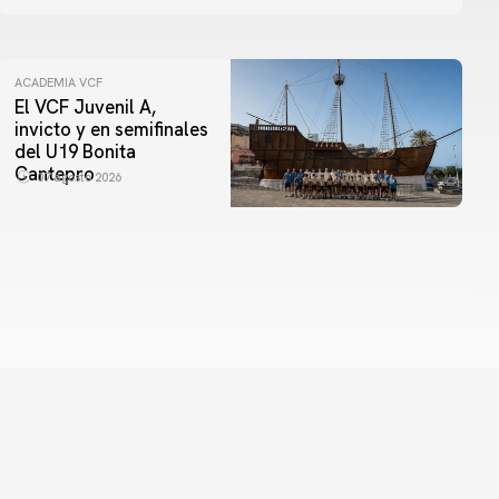
ACADEMIA VCF
El VCF Juvenil A,
invicto y en semifinales
del U19 Bonita
Cantepro
07 agosto 2026