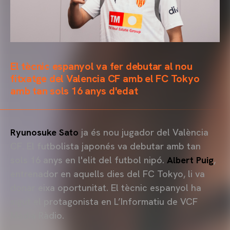
El tècnic espanyol va fer debutar al nou
fitxatge del Valencia CF amb el FC Tokyo
amb tan sols 16 anys d'edat
Ryunosuke Sato
ja és nou jugador del València
CF. El futbolista japonés va debutar amb tan
sols 16 anys en l'elit del futbol nipó.
Albert Puig
,
entrenador en aquells dies del FC Tokyo, li va
donar eixa oportunitat. El tècnic espanyol ha
sigut el protagonista en L’Informatiu de VCF
Mèdia Ràdio.