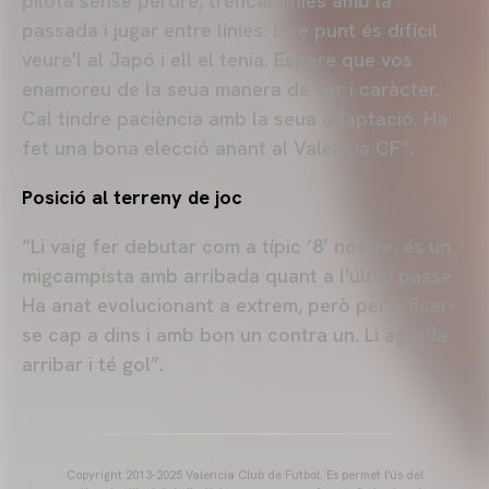
pilota sense perdre, trencar línies amb la
passada i jugar entre línies. Eixe punt és difícil
veure'l al Japó i ell el tenia. Espere que vos
enamoreu de la seua manera de ser i caràcter.
Cal tindre paciència amb la seua adaptació. Ha
fet una bona elecció anant al Valencia CF”.
Posició al terreny de joc
“Li vaig fer debutar com a típic ‘8’ nostre, és un
migcampista amb arribada quant a l'últim passe.
Ha anat evolucionant a extrem, però per a ficar-
se cap a dins i amb bon un contra un. Li agrada
arribar i té gol”.
Copyright 2013-2025 Valencia Club de Futbol. Es permet l'ús del