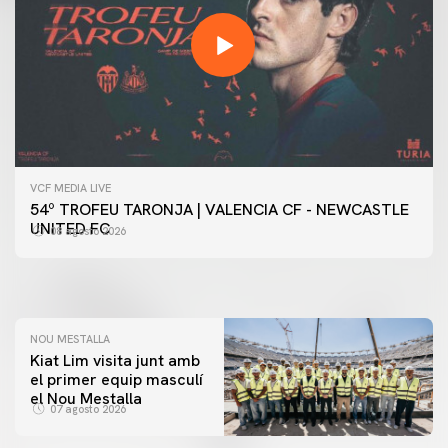
VCF MEDIA LIVE
PRIMER EQUIP
54º TROFEU TARONJA | VALENCIA CF - NEWCASTLE
📸 #ValenciaNUFC
PRIMER EQUIP
UNITED FC
08 agosto 2026
MESTALLA 📍
08 agosto 2026
08 agosto 2026
NOU MESTALLA
Kiat Lim visita junt amb
el primer equip masculí
el Nou Mestalla
07 agosto 2026