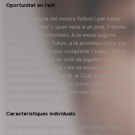
Oportunitat en l'elit
“Per la tendència del nostre futbol i per haver
estat a ‘La Masia’ i, quan veus a un jove, li dones
les màximes oportunitats. A la meua segona
temporada a l’FC Tokyo, a la pretemporada, van
arribar 3/4 juvenils per completar l'equip i em va
sorprendre que era un estil de jugador molt
espanyol, amb bon toc i em va encantar. És un
xic molt simpàtic, li vaig dir al Club que vinguera
més dies a entrenar amb el primer equip. En un
partit de Copa li vaig fer debutar amb 16 anys i
ho va fer molt bé”.
Característiques individuals
“Es veia el nivell tècnic d'elit i de retenció de la