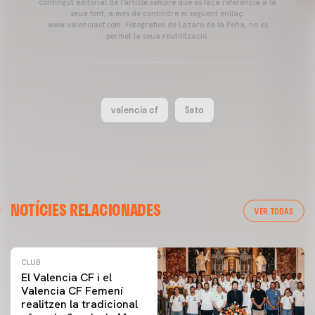
contingut editorial de l'article sempre que es faça referència a la
seua font, a més de contindre el següent enllaç:
www.valenciacf.com. Fotografies de Lázaro de la Peña, no es
permet la seua reutilització.
valencia cf
Sato
NOTÍCIES RELACIONADES
VER TODAS
CLUB
El Valencia CF i el
Valencia CF Femení
realitzen la tradicional