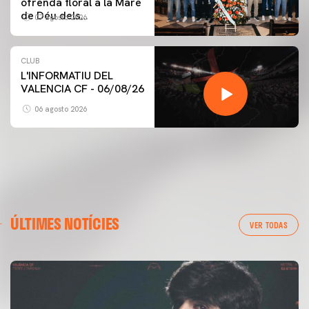
ofrenda floral a la Mare
de Déu dels
07 agosto 2026
Desamparats
CLUB
L'INFORMATIU DEL
VALENCIA CF - 06/08/26
06 agosto 2026
ÚLTIMES NOTÍCIES
VER TODAS